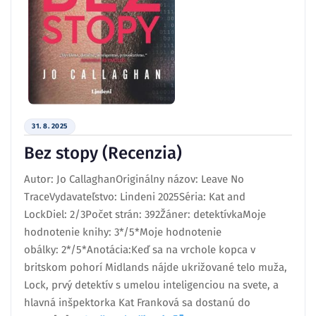
31. 8. 2025
Bez stopy (Recenzia)
Autor: Jo CallaghanOriginálny názov: Leave No
TraceVydavateľstvo: Lindeni 2025Séria: Kat and
LockDiel: 2/3Počet strán: 392Žáner: detektívkaMoje
hodnotenie knihy: 3*/5*Moje hodnotenie
obálky: 2*/5*Anotácia:Keď sa na vrchole kopca v
britskom pohorí Midlands nájde ukrižované telo muža,
Lock, prvý detektív s umelou inteligenciou na svete, a
hlavná inšpektorka Kat Franková sa dostanú do