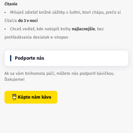
čítanie
Miluješ zdieľať knižné zážitky s ľuďmi, ktorí chápu, prečo si
čítal/a
do 3 v noci
Chceš vedieť, kde nakúpiš knihy
najlacnejšie
, bez
prehľadávania desiatok e-shopov
Podporte nás
Ak sa vám Knihomola páči, môžete nás podporiť kávičkou.
Ďakujeme!
Kúpte nám kávu