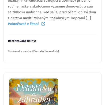
obálky: 4*/5*Anotácia:Strhujúci a dojímavý príbeh o
rodine, láske a skutočnom význame domova.Lucrezia
sa zhlboka nadýchne, keď sa jej pred očami objaví dom
z detstva medzi zvlnenými toskánskymi kopcami.[...]
Pokračovať v čítaní
Recenzované knihy:
Toskánska sestra (Daniela Sacerdoti)