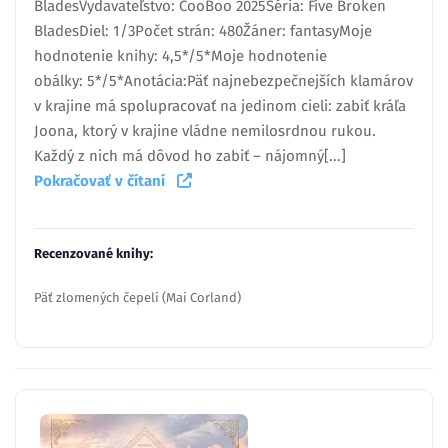
BladesVydavateľstvo: CooBoo 2025Séria: Five Broken
BladesDiel: 1/3Počet strán: 480Žáner: fantasyMoje
hodnotenie knihy: 4,5*/5*Moje hodnotenie
obálky: 5*/5*Anotácia:Päť najnebezpečnejších klamárov
v krajine má spolupracovať na jedinom cieli: zabiť kráľa
Joona, ktorý v krajine vládne nemilosrdnou rukou.
Každý z nich má dôvod ho zabiť – nájomný[...]
Pokračovať v čítaní
Recenzované knihy:
Päť zlomených čepelí (Mai Corland)