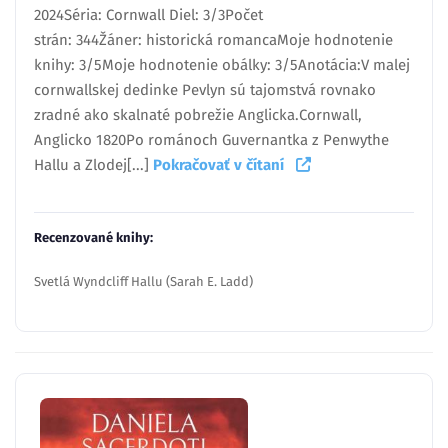
2024Séria: Cornwall Diel: 3/3Počet
strán: 344Žáner: historická romancaMoje hodnotenie
knihy: 3/5Moje hodnotenie obálky: 3/5Anotácia:V malej
cornwallskej dedinke Pevlyn sú tajomstvá rovnako
zradné ako skalnaté pobrežie Anglicka.Cornwall,
Anglicko 1820Po románoch Guvernantka z Penwythe
Hallu a Zlodej[...]
Pokračovať v čítaní
Recenzované knihy:
Svetlá Wyndcliff Hallu (Sarah E. Ladd)