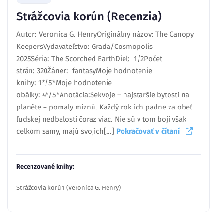
Strážcovia korún (Recenzia)
Autor: Veronica G. HenryOriginálny názov: The Canopy
KeepersVydavateľstvo: Grada/Cosmopolis
2025Séria: The Scorched EarthDiel: 1/2Počet
strán: 320Žáner: fantasyMoje hodnotenie
knihy: 1*/5*Moje hodnotenie
obálky: 4*/5*Anotácia:Sekvoje – najstaršie bytosti na
planéte – pomaly miznú. Každý rok ich padne za obeť
ľudskej nedbalosti čoraz viac. Nie sú v tom boji však
celkom samy, majú svojich[...]
Pokračovať v čítaní
Recenzované knihy:
Strážcovia korún (Veronica G. Henry)