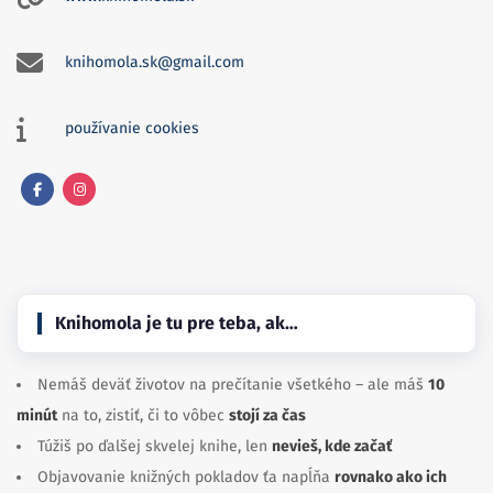
knihomola.sk@gmail.com
používanie cookies
Facebook
Instagram
Knihomola je tu pre teba, ak…
Nemáš deväť životov na prečítanie všetkého – ale máš
10
minút
na to, zistiť, či to vôbec
stojí za čas
Túžiš po ďalšej skvelej knihe, len
nevieš, kde začať
Objavovanie knižných pokladov ťa napĺňa
rovnako ako ich