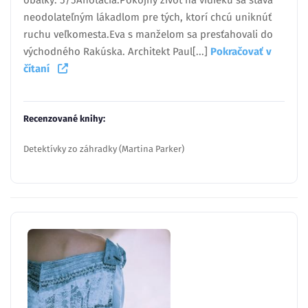
obálky: 5/5Anotácia:Pokojný život na vidieku sa stáva
neodolateľným lákadlom pre tých, ktorí chcú uniknúť
ruchu veľkomesta.Eva s manželom sa presťahovali do
východného Rakúska. Architekt Paul[...]
Pokračovať v
čítaní
Recenzované knihy:
Detektívky zo záhradky (Martina Parker)