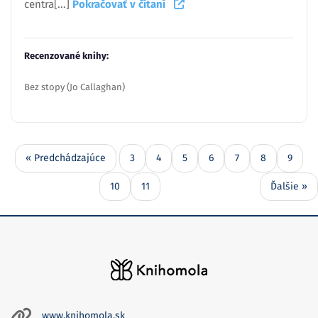
centra[...]
Pokračovať v čítaní
Recenzované knihy:
Bez stopy (Jo Callaghan)
« Predchádzajúce
3
4
5
6
7
8
9
10
11
Ďalšie »
www.knihomola.sk