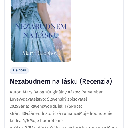
7. 9. 2025
Nezabudnem na lásku (Recenzia)
Autor: Mary BaloghOriginálny názov: Remember
LoveVydavateľstvo: Slovenský spisovateľ
2025Séria: RavenswoodDiel: 1/5Počet
strán: 304Žáner: historická romancaMoje hodnotenie
knihy: 4/5Moje hodnotenie
obálky: 2/5Anotácia:Kráľovná historickej romance Mary