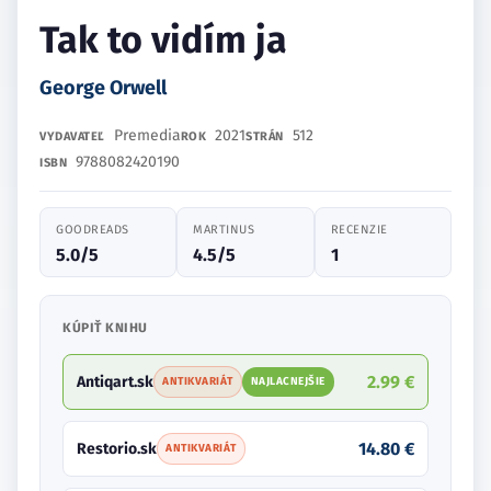
Tak to vidím ja
George Orwell
Premedia
2021
512
VYDAVATEĽ
ROK
STRÁN
9788082420190
ISBN
GOODREADS
MARTINUS
RECENZIE
5.0/5
4.5/5
1
KÚPIŤ KNIHU
2.99 €
Antiqart.sk
ANTIKVARIÁT
NAJLACNEJŠIE
14.80 €
Restorio.sk
ANTIKVARIÁT