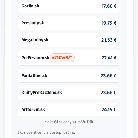
17.60 €
Gorila.sk
19.79 €
Preskoly.sk
21.53 €
Megaknihy.sk
22.41 €
PodVrskom.sk
ANTIKVARIÁT
23.66 €
PantaRhei.sk
23.66 €
KnihyPreKazdeho.sk
24.15 €
Artforum.sk
* aktuálne ceny sa môžu líšiť
Skús overiť cenu a dostupnosť na: