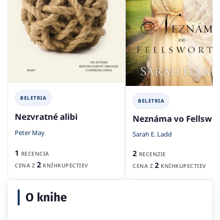
BELETRIA
BELETRIA
Nezvratné alibi
Neznáma vo Fellswo
Peter May
Sarah E. Ladd
1
2
RECENCIA
RECENZIE
2
2
CENA Z
KNÍHKUPECTIEV
CENA Z
KNÍHKUPECTIEV
O knihe