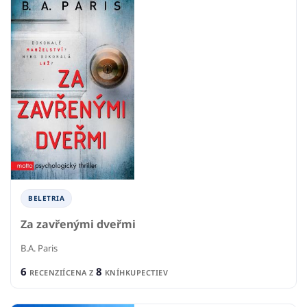
BELETRIA
Za zavřenými dveřmi
B.A. Paris
6
8
RECENZIÍ
CENA Z
KNÍHKUPECTIEV