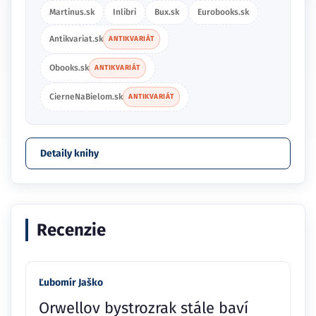
Martinus.sk
Inlibri
Bux.sk
Eurobooks.sk
Antikvariat.sk
ANTIKVARIÁT
Obooks.sk
ANTIKVARIÁT
CierneNaBielom.sk
ANTIKVARIÁT
Detaily knihy
Recenzie
Ľubomír Jaško
Orwellov bystrozrak stále baví