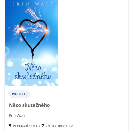
PRE DETI
Něco skutečného
Erin Watt
5
7
RECENZIÍ
CENA Z
KNÍHKUPECTIEV