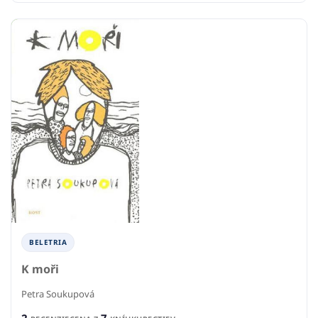
BELETRIA
K moři
Petra Soukupová
2
7