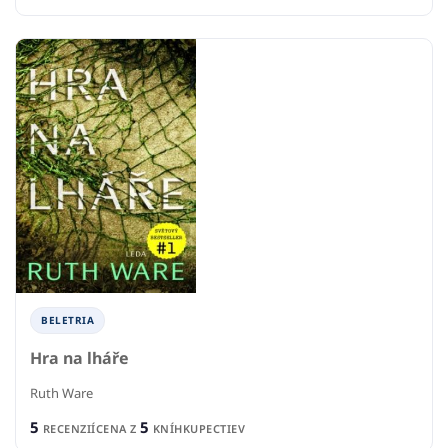
BELETRIA
Hra na lháře
Ruth Ware
5
5
RECENZIÍ
CENA Z
KNÍHKUPECTIEV