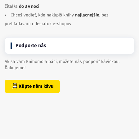
čítal/a
do 3 v noci
Chceš vedieť, kde nakúpiš knihy
najlacnejšie
, bez
prehľadávania desiatok e-shopov
Podporte nás
Ak sa vám Knihomola páči, môžete nás podporiť kávičkou.
Ďakujeme!
Kúpte nám kávu