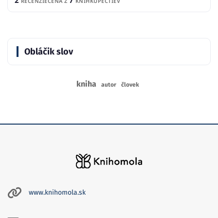
RECENZIE
CENA Z
KNÍHKUPECTIEV
Obláčik slov
kniha
autor
človek
www.knihomola.sk