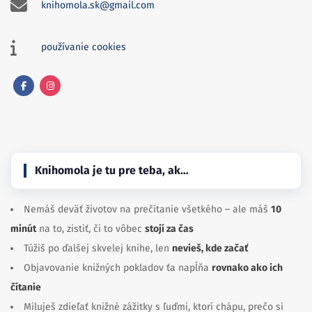
knihomola.sk@gmail.com
používanie cookies
Facebook
Instagram
Knihomola je tu pre teba, ak…
Nemáš deväť životov na prečítanie všetkého – ale máš
10
minút
na to, zistiť, či to vôbec
stojí za čas
Túžiš po ďalšej skvelej knihe, len
nevieš, kde začať
Objavovanie knižných pokladov ťa napĺňa
rovnako ako ich
čítanie
Miluješ zdieľať knižné zážitky s ľuďmi, ktorí chápu, prečo si