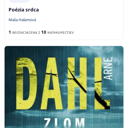
Poézia srdca
Maša Haľamová
1
10
RECENCIA
CENA Z
KNÍHKUPECTIEV