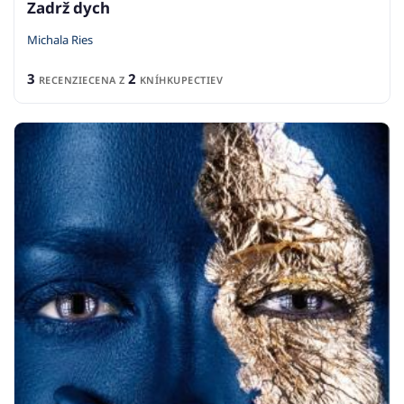
Zadrž dych
Michala Ries
3
2
RECENZIE
CENA Z
KNÍHKUPECTIEV