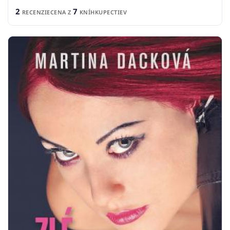
2
7
RECENZIE
CENA Z
KNÍHKUPECTIEV