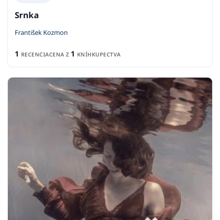
Srnka
František Kozmon
1
1
RECENCIA
CENA Z
KNÍHKUPECTVA