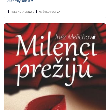
Autorský kolektív
1
1
RECENCIA
CENA Z
KNÍHKUPECTVA