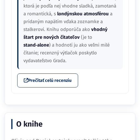
ktorá je podľa nej vhodne sladká, zamotaná
a romantická, s
londýnskou atmosférou
a
pridaným napätím vďaka zoznamke a
stalkerovi. Knihu odporúča ako
vhodný
štart pre nových čitateľov
(je to
stand‑alone
) a hodnotí ju ako veľmi milé
čítanie; recenzný výtlačok poskytlo
vydavateľstvo Grada.
Prečítať celú recenziu
O knihe