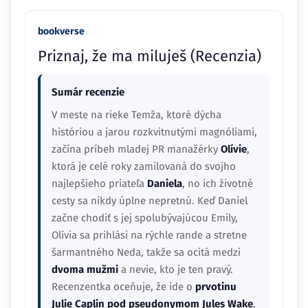
bookverse
Priznaj, že ma miluješ (Recenzia)
Sumár recenzie
V meste na rieke Temža, ktoré dýcha
históriou a jarou rozkvitnutými magnóliami,
začína príbeh mladej PR manažérky
Olívie
,
ktorá je celé roky zamilovaná do svojho
najlepšieho priateľa
Daniela
, no ich životné
cesty sa nikdy úplne nepretnú. Keď Daniel
začne chodiť s jej spolubývajúcou Emily,
Olívia sa prihlási na rýchle rande a stretne
šarmantného Neda, takže sa ocitá medzi
dvoma mužmi
a nevie, kto je ten pravý.
Recenzentka oceňuje, že ide o
prvotinu
Julie Caplin pod pseudonymom Jules Wake
,