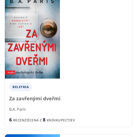
BELETRIA
Za zavřenými dveřmi
B.A. Paris
6
8
RECENZIÍ
CENA Z
KNÍHKUPECTIEV