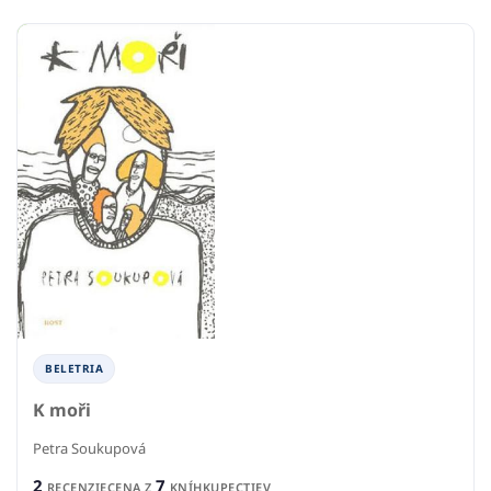
BELETRIA
K moři
Petra Soukupová
2
7
RECENZIE
CENA Z
KNÍHKUPECTIEV