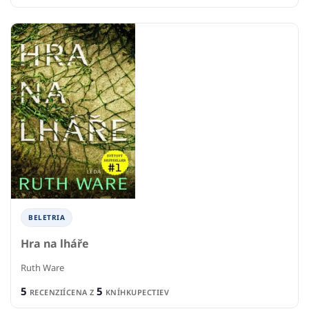
BELETRIA
Hra na lháře
Ruth Ware
5
5
RECENZIÍ
CENA Z
KNÍHKUPECTIEV