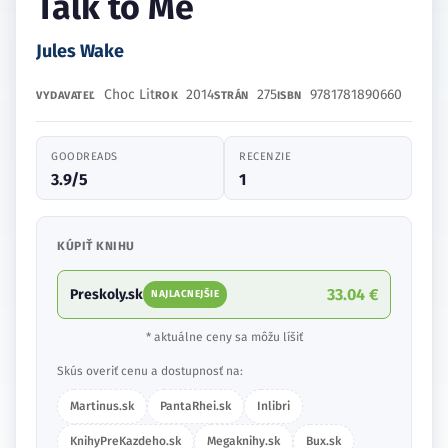
Talk to Me
Jules Wake
Choc Lit
2014
275
9781781890660
VYDAVATEĽ
ROK
STRÁN
ISBN
GOODREADS
RECENZIE
3.9/5
1
KÚPIŤ KNIHU
33.04 €
Preskoly.sk
NAJLACNEJŠIE
* aktuálne ceny sa môžu líšiť
Skús overiť cenu a dostupnosť na:
Martinus.sk
PantaRhei.sk
Inlibri
KnihyPreKazdeho.sk
Megaknihy.sk
Bux.sk