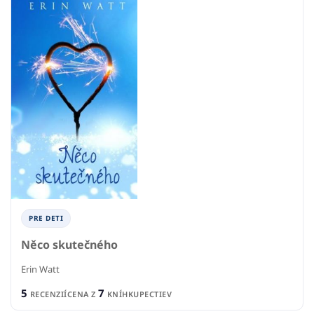
PRE DETI
Něco skutečného
Erin Watt
5
7
RECENZIÍ
CENA Z
KNÍHKUPECTIEV