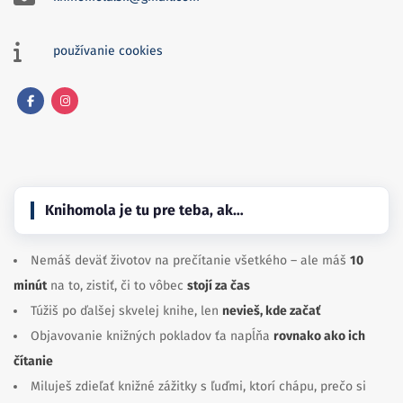
používanie cookies
Facebook
Instagram
Knihomola je tu pre teba, ak…
Nemáš deväť životov na prečítanie všetkého – ale máš
10
minút
na to, zistiť, či to vôbec
stojí za čas
Túžiš po ďalšej skvelej knihe, len
nevieš, kde začať
Objavovanie knižných pokladov ťa napĺňa
rovnako ako ich
čítanie
Miluješ zdieľať knižné zážitky s ľuďmi, ktorí chápu, prečo si