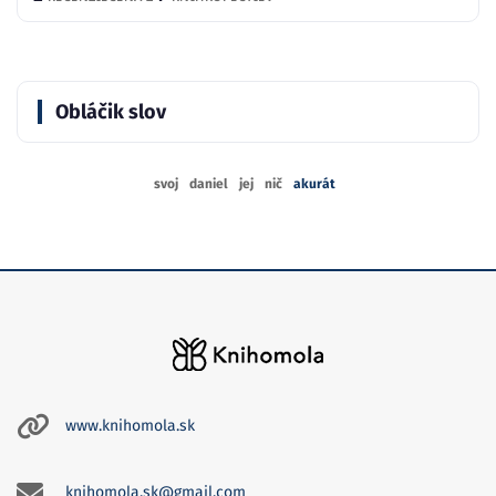
Obláčik slov
svoj
daniel
jej
nič
akurát
www.knihomola.sk
knihomola.sk@gmail.com