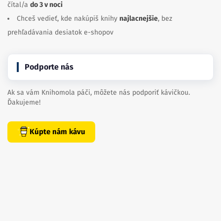
čítal/a
do 3 v noci
Chceš vedieť, kde nakúpiš knihy
najlacnejšie
, bez
prehľadávania desiatok e-shopov
Podporte nás
Ak sa vám Knihomola páči, môžete nás podporiť kávičkou.
Ďakujeme!
Kúpte nám kávu