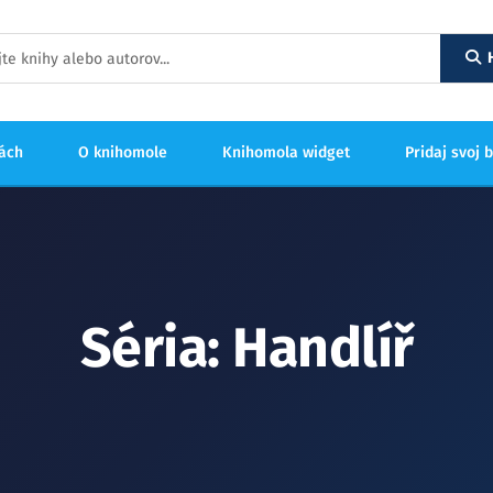
hách
O knihomole
Knihomola widget
Pridaj svoj 
Séria: Handlíř