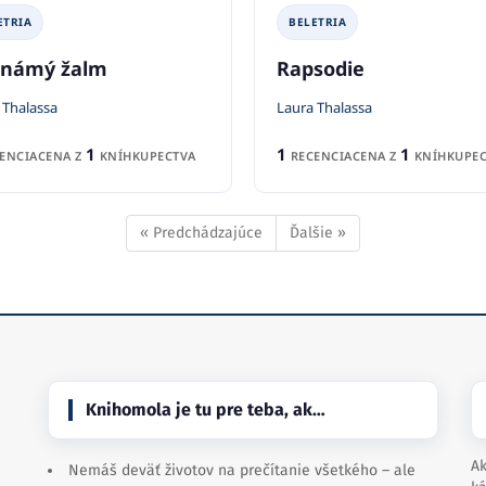
ETRIA
BELETRIA
námý žalm
Rapsodie
 Thalassa
Laura Thalassa
1
1
1
ENCIA
CENA Z
KNÍHKUPECTVA
RECENCIA
CENA Z
KNÍHKUPEC
« Predchádzajúce
Ďalšie »
Knihomola je tu pre teba, ak…
Ak
Nemáš deväť životov na prečítanie všetkého – ale