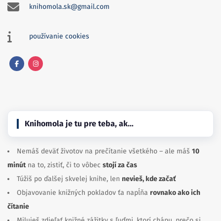
knihomola.sk@gmail.com
používanie cookies
Facebook
Instagram
Knihomola je tu pre teba, ak…
Nemáš deväť životov na prečítanie všetkého – ale máš
10
minút
na to, zistiť, či to vôbec
stojí za čas
Túžiš po ďalšej skvelej knihe, len
nevieš, kde začať
Objavovanie knižných pokladov ťa napĺňa
rovnako ako ich
čítanie
Miluješ zdieľať knižné zážitky s ľuďmi, ktorí chápu, prečo si