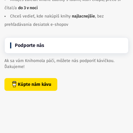
čítal/a
do 3 v noci
Chceš vedieť, kde nakúpiš knihy
najlacnejšie
, bez
prehľadávania desiatok e-shopov
Podporte nás
Ak sa vám Knihomola páči, môžete nás podporiť kávičkou.
Ďakujeme!
Kúpte nám kávu