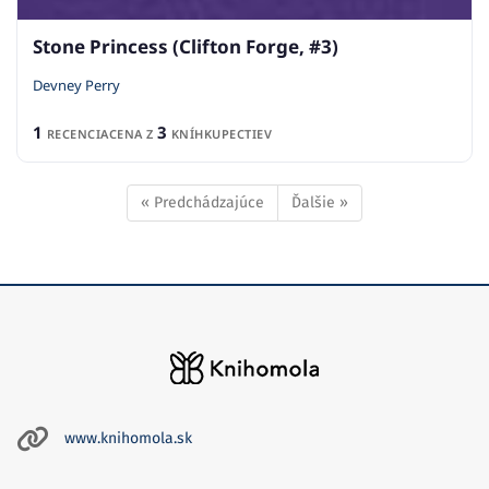
Stone Princess (Clifton Forge, #3)
Devney Perry
1
3
RECENCIA
CENA Z
KNÍHKUPECTIEV
« Predchádzajúce
Ďalšie »
www.knihomola.sk