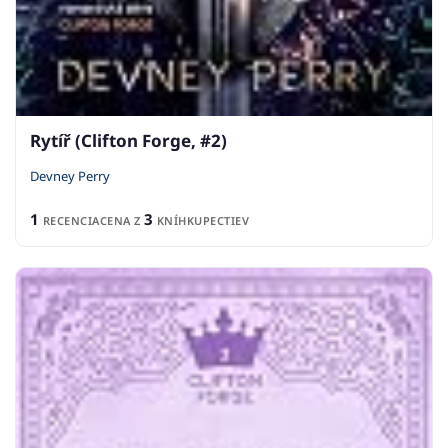
Rytíř (Clifton Forge, #2)
Devney Perry
1
3
RECENCIA
CENA Z
KNÍHKUPECTIEV