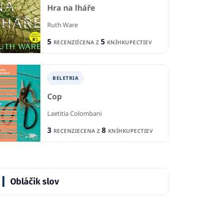
Hra na lháře
Ruth Ware
5
5
RECENZIÍ
CENA Z
KNÍHKUPECTIEV
BELETRIA
Cop
Laetitia Colombani
3
8
RECENZIE
CENA Z
KNÍHKUPECTIEV
Obláčik slov