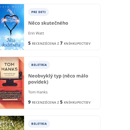
PRE DETI
Něco skutečného
Erin Watt
5
7
RECENZIÍ
CENA Z
KNÍHKUPECTIEV
BELETRIA
Neobvyklý typ (něco málo
povídek)
Tom Hanks
9
5
RECENZIÍ
CENA Z
KNÍHKUPECTIEV
BELETRIA