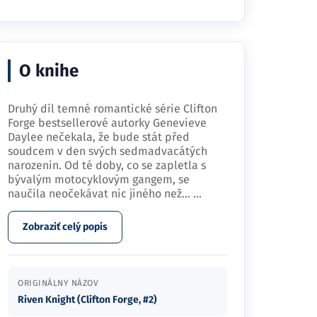
O knihe
Druhý díl temné romantické série Clifton
Forge bestsellerové autorky Genevieve
Daylee nečekala, že bude stát před
soudcem v den svých sedmadvacátých
narozenin. Od té doby, co se zapletla s
bývalým motocyklovým gangem, se
naučila neočekávat nic jiného než…
...
Zobraziť celý popis
ORIGINÁLNY NÁZOV
Riven Knight (Clifton Forge, #2)