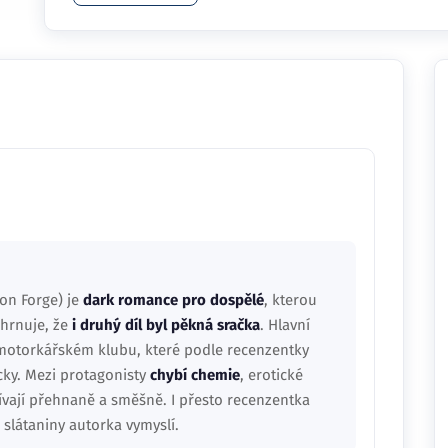
ton Forge) je
dark romance pro dospělé
, kterou
hrnuje, že
i druhý díl byl pěkná sračka
. Hlavní
motorkářském klubu, které podle recenzentky
cky. Mezi protagonisty
chybí chemie
, erotické
vají přehnaně a směšně. I přesto recenzentka
ší slátaniny autorka vymyslí.