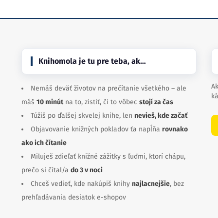
Knihomola je tu pre teba, ak…
Ak
Nemáš deväť životov na prečítanie všetkého – ale
ká
máš
10 minút
na to, zistiť, či to vôbec
stojí za čas
Túžiš po ďalšej skvelej knihe, len
nevieš, kde začať
Objavovanie knižných pokladov ťa napĺňa
rovnako
ako ich čítanie
Miluješ zdieľať knižné zážitky s ľuďmi, ktorí chápu,
prečo si čítal/a
do 3 v noci
Chceš vedieť, kde nakúpiš knihy
najlacnejšie
, bez
prehľadávania desiatok e-shopov