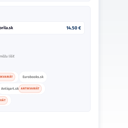
14.50 €
orila.sk
môžu líšiť
Eurobooks.sk
IKVARIÁT
Antiqart.sk
ANTIKVARIÁT
RIÁT