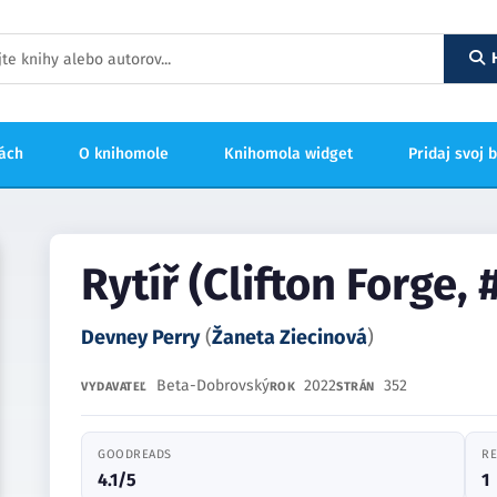
hách
O knihomole
Knihomola widget
Pridaj svoj 
Rytíř (Clifton Forge, 
Devney Perry
(
Žaneta Ziecinová
)
Beta-Dobrovský
2022
352
VYDAVATEĽ
ROK
STRÁN
GOODREADS
RE
4.1/5
1