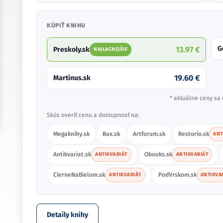
KÚPIŤ KNIHU
G
13.97 €
Preskoly.sk
NAJLACNEJŠIE
19.60 €
Martinus.sk
* aktuálne ceny sa 
Skús overiť cenu a dostupnosť na:
Megaknihy.sk
Bux.sk
Artforum.sk
Restorio.sk
ANT
Antikvariat.sk
Obooks.sk
ANTIKVARIÁT
ANTIKVARIÁT
CierneNaBielom.sk
PodVrskom.sk
ANTIKVARIÁT
ANTIKVA
Detaily knihy