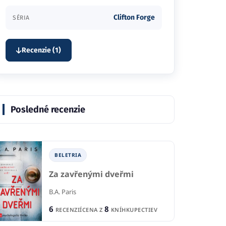
Clifton Forge
SÉRIA
Recenzie (1)
Posledné recenzie
BELETRIA
Za zavřenými dveřmi
B.A. Paris
6
8
RECENZIÍ
CENA Z
KNÍHKUPECTIEV