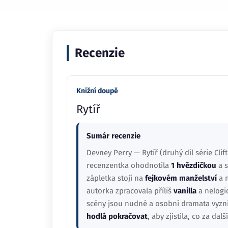
Recenzie
Knižní doupě
Rytíř
Sumár recenzie
Devney Perry — Rytíř (druhý díl série Clif
recenzentka ohodnotila
1 hvězdičkou
a s
zápletka stojí na
fejkovém manželství
a 
autorka zpracovala příliš
vanilla
a nelogi
scény jsou nudné a osobní dramata vyzní
hodlá pokračovat
, aby zjistila, co za dal