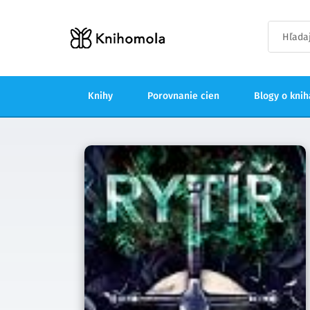
Knihy
Porovnanie cien
Blogy o kni