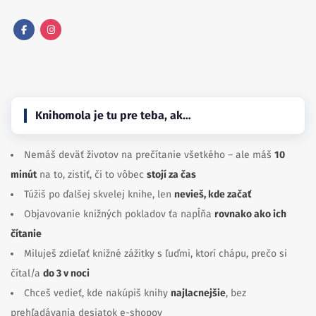
Facebook
Instagram
Knihomola je tu pre teba, ak…
Nemáš deväť životov na prečítanie všetkého – ale máš
10
minút
na to, zistiť, či to vôbec
stojí za čas
Túžiš po ďalšej skvelej knihe, len
nevieš, kde začať
Objavovanie knižných pokladov ťa napĺňa
rovnako ako ich
čítanie
Miluješ zdieľať knižné zážitky s ľuďmi, ktorí chápu, prečo si
čítal/a
do 3 v noci
Chceš vedieť, kde nakúpiš knihy
najlacnejšie
, bez
prehľadávania desiatok e-shopov