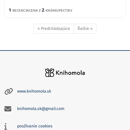
1
2
RECENCIA
CENA Z
KNÍHKUPECTIEV
« Predchádzajúce
Ďalšie »
www.knihomola.sk
knihomola.sk@gmail.com
používanie cookies