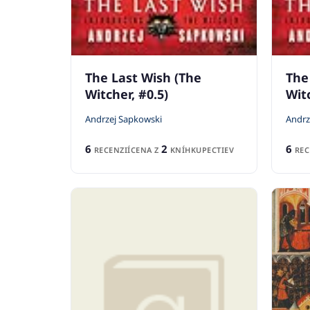
The Last Wish (The
The
Witcher, #0.5)
Witc
Andrzej Sapkowski
Andrz
6
2
6
RECENZIÍ
CENA Z
KNÍHKUPECTIEV
REC