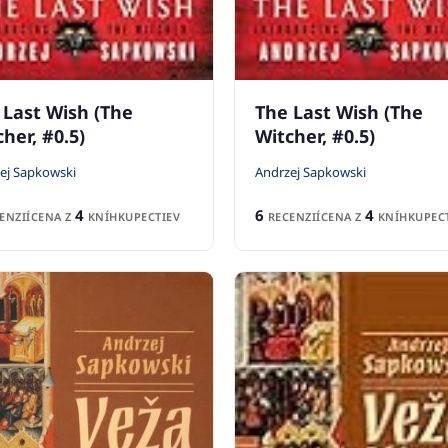
 Last Wish (The
The Last Wish (The
her, #0.5)
Witcher, #0.5)
ej Sapkowski
Andrzej Sapkowski
4
6
4
ENZIÍ
CENA Z
KNÍHKUPECTIEV
RECENZIÍ
CENA Z
KNÍHKUPECT