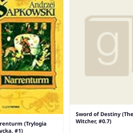
Sword of Destiny (Th
Witcher, #0.7)
renturm (Trylogia
ycka, #1)