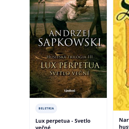
BELETRIA
Nar
Lux perpetua - Svetlo
hus
večné