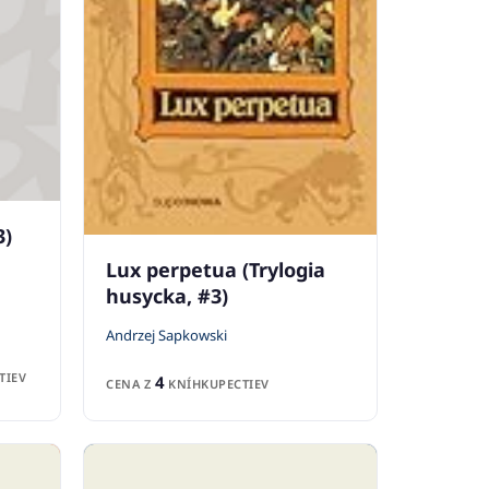
3)
Lux perpetua (Trylogia
husycka, #3)
Andrzej Sapkowski
TIEV
4
CENA Z
KNÍHKUPECTIEV