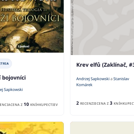
Krev elfů (Zaklínač, #
ETRIA
 bojovníci
Andrzej Sapkowski
a
Stanislav
Komárek
ej Sapkowski
2
3
10
RECENZIE
CENA Z
KNÍHKUPEC
ENCIA
CENA Z
KNÍHKUPECTIEV