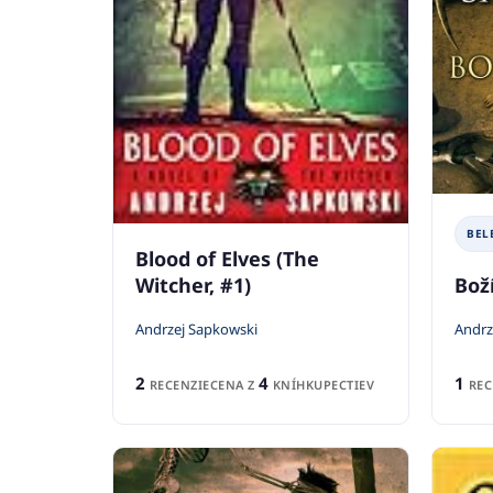
BEL
Blood of Elves (The
Witcher, #1)
Boží
Andrzej Sapkowski
Andrz
2
4
1
RECENZIE
CENA Z
KNÍHKUPECTIEV
REC