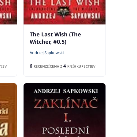
The Last Wish (The
Witcher, #0.5)
Andrzej Sapkowski
6
4
IEV
RECENZIÍ
CENA Z
KNÍHKUPECTIEV