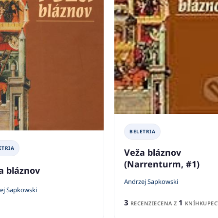
BELETRIA
ETRIA
Veža bláznov
(Narrenturm, #1)
a bláznov
Andrzej Sapkowski
ej Sapkowski
3
1
RECENZIE
CENA Z
KNÍHKUPEC