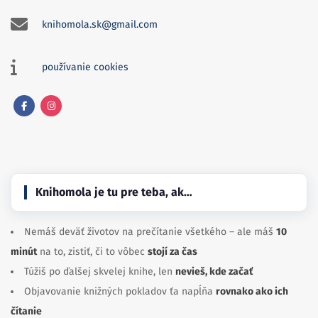
knihomola.sk@gmail.com
používanie cookies
Facebook
Instagram
Knihomola je tu pre teba, ak…
Nemáš deväť životov na prečítanie všetkého – ale máš
10
minút
na to, zistiť, či to vôbec
stojí za čas
Túžiš po ďalšej skvelej knihe, len
nevieš, kde začať
Objavovanie knižných pokladov ťa napĺňa
rovnako ako ich
čítanie