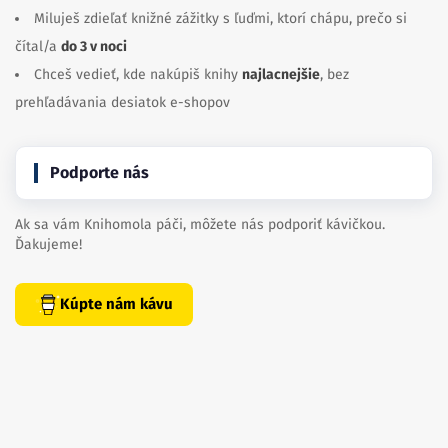
Miluješ zdieľať knižné zážitky s ľuďmi, ktorí chápu, prečo si
čítal/a
do 3 v noci
Chceš vedieť, kde nakúpiš knihy
najlacnejšie
, bez
prehľadávania desiatok e-shopov
Podporte nás
Ak sa vám Knihomola páči, môžete nás podporiť kávičkou.
Ďakujeme!
Kúpte nám kávu