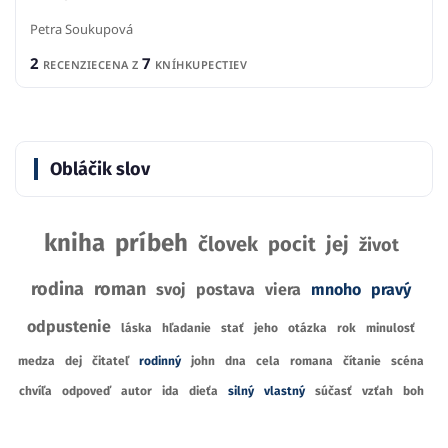
Petra Soukupová
2
7
RECENZIE
CENA Z
KNÍHKUPECTIEV
Obláčik slov
kniha
príbeh
človek
pocit
jej
život
rodina
roman
svoj
postava
viera
mnoho
pravý
odpustenie
láska
hľadanie
stať
jeho
otázka
rok
minulosť
medza
dej
čitateľ
rodinný
john
dna
cela
romana
čítanie
scéna
chvíľa
odpoveď
autor
ida
dieťa
silný
vlastný
súčasť
vzťah
boh