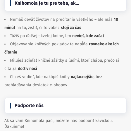
Knihomola je tu pre teba, ak…
Nemáš deväť životov na prečítanie všetkého – ale máš
10
minút
na to, zistiť, či to vôbec
stojí za čas
Túžiš po ďalšej skvelej knihe, len
nevieš, kde začať
Objavovanie knižných pokladov ťa napĺňa
rovnako ako ich
čítanie
Miluješ zdieľať knižné zážitky s ľuďmi, ktorí chápu, prečo si
čítal/a
do 3 v noci
Chceš vedieť, kde nakúpiš knihy
najlacnejšie
, bez
prehľadávania desiatok e-shopov
Podporte nás
Ak sa vám Knihomola páči, môžete nás podporiť kávičkou.
Ďakujeme!