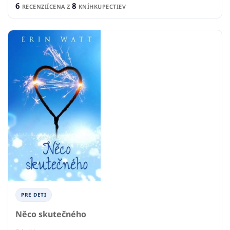
6
8
RECENZIÍ
CENA Z
KNÍHKUPECTIEV
PRE DETI
Něco skutečného