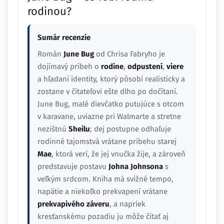
rodinou?
Sumár recenzie
Román
June Bug
od Chrisa Fabryho je
dojímavý príbeh o
rodine
,
odpustení
,
viere
a hľadaní identity, ktorý pôsobí realisticky a
zostane v čitateľovi ešte dlho po dočítaní.
June Bug, malé dievčatko putujúce s otcom
v karavane, uviazne pri Walmarte a stretne
nezištnú
Sheilu
; dej postupne odhaľuje
rodinné tajomstvá vrátane príbehu starej
Mae
, ktorá verí, že jej vnučka žije, a zároveň
predstavuje postavu
Johna Johnsona
s
veľkým srdcom. Kniha má svižné tempo,
napätie a niekoľko prekvapení vrátane
prekvapivého záveru
, a napriek
kresťanskému pozadiu ju môže čítať aj