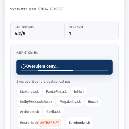
9781414319568
VYDAVATEĽ
ISBN
GOODREADS
RECENZIE
4.2/5
1
KÚPIŤ KNIHU
Overujem ceny...
Skús overiť cenu a dostupnosť na:
Martinus.sk
PantaRhei.sk
Inlibri
KnihyPreKazdeho.sk
Megaknihy.sk
Bux.sk
Artforum.sk
Gorila.sk
Restorio.sk
Eurobooks.sk
ANTIKVARIÁT