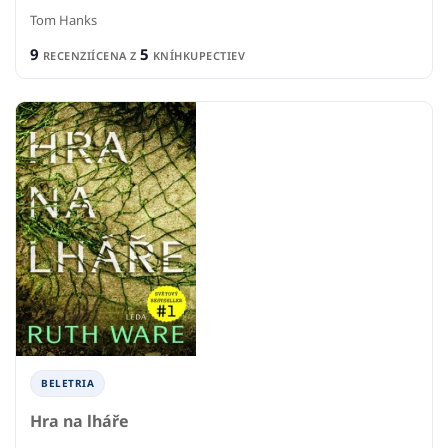
Tom Hanks
9
5
RECENZIÍ
CENA Z
KNÍHKUPECTIEV
BELETRIA
Hra na lháře