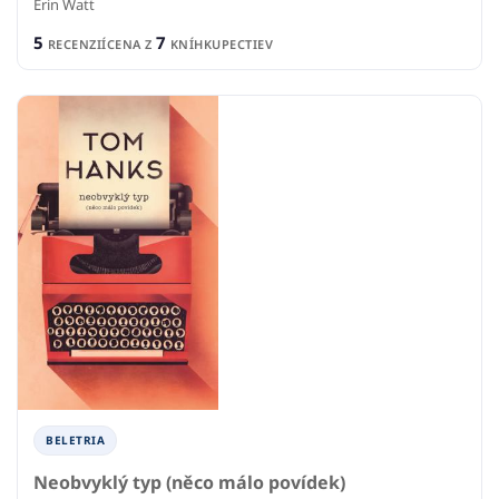
Erin Watt
5
7
RECENZIÍ
CENA Z
KNÍHKUPECTIEV
BELETRIA
Neobvyklý typ (něco málo povídek)