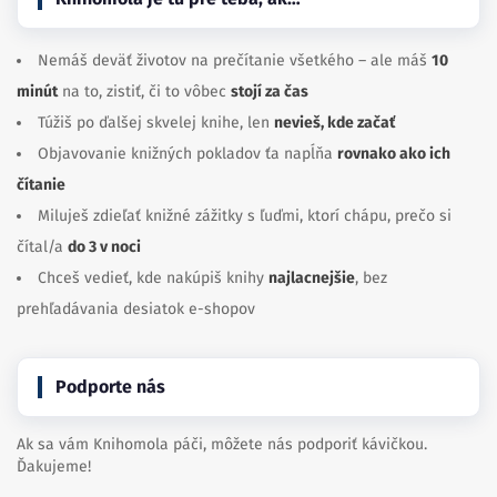
Nemáš deväť životov na prečítanie všetkého – ale máš
10
minút
na to, zistiť, či to vôbec
stojí za čas
Túžiš po ďalšej skvelej knihe, len
nevieš, kde začať
Objavovanie knižných pokladov ťa napĺňa
rovnako ako ich
čítanie
Miluješ zdieľať knižné zážitky s ľuďmi, ktorí chápu, prečo si
čítal/a
do 3 v noci
Chceš vedieť, kde nakúpiš knihy
najlacnejšie
, bez
prehľadávania desiatok e-shopov
Podporte nás
Ak sa vám Knihomola páči, môžete nás podporiť kávičkou.
Ďakujeme!