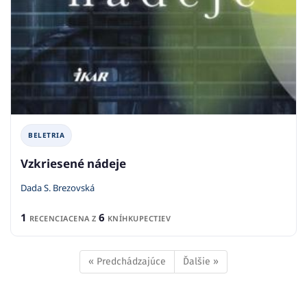
BELETRIA
Vzkriesené nádeje
Dada S. Brezovská
1
6
RECENCIA
CENA Z
KNÍHKUPECTIEV
« Predchádzajúce
Ďalšie »