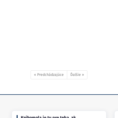
« Predchádzajúce
Ďalšie »
Knihomola je tu pre teba, ak…