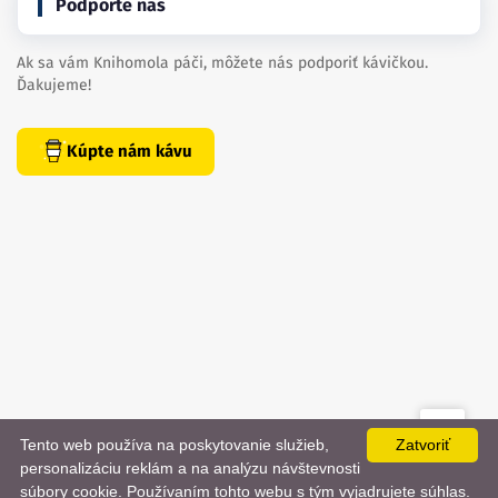
Podporte nás
Ak sa vám Knihomola páči, môžete nás podporiť kávičkou.
Ďakujeme!
Kúpte nám kávu
Tento web používa na poskytovanie služieb,
Zatvoriť
created by
danielhrenak.sk
personalizáciu reklám a na analýzu návštevnosti
Späť
📨
súbory cookie. Používaním tohto webu s tým vyjadrujete súhlas.