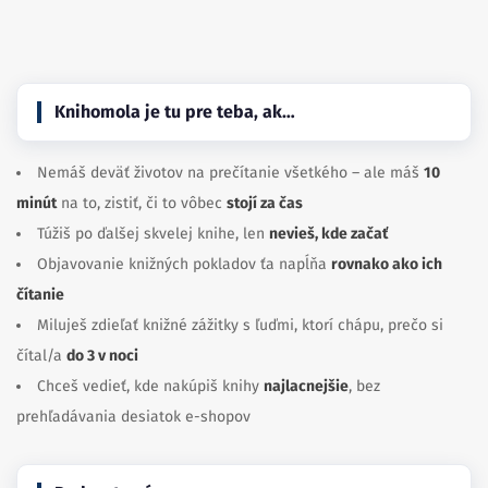
Facebook
Instagram
Knihomola je tu pre teba, ak…
Nemáš deväť životov na prečítanie všetkého – ale máš
10
minút
na to, zistiť, či to vôbec
stojí za čas
Túžiš po ďalšej skvelej knihe, len
nevieš, kde začať
Objavovanie knižných pokladov ťa napĺňa
rovnako ako ich
čítanie
Miluješ zdieľať knižné zážitky s ľuďmi, ktorí chápu, prečo si
čítal/a
do 3 v noci
Chceš vedieť, kde nakúpiš knihy
najlacnejšie
, bez
prehľadávania desiatok e-shopov