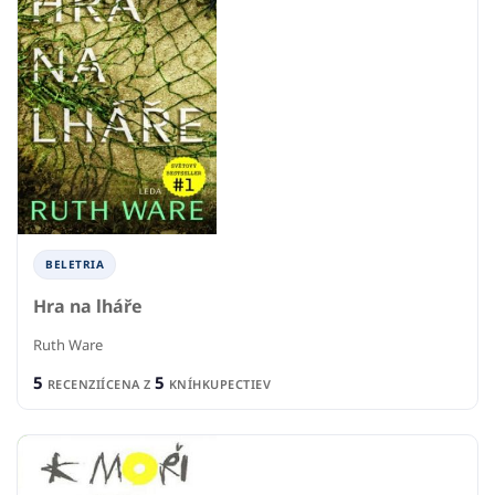
BELETRIA
Hra na lháře
Ruth Ware
5
5
RECENZIÍ
CENA Z
KNÍHKUPECTIEV