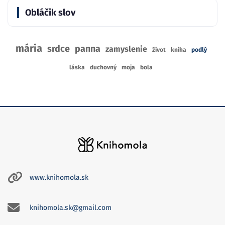
Obláčik slov
mária
srdce
panna
zamyslenie
život
kniha
podlý
láska
duchovný
moja
bola
www.knihomola.sk
knihomola.sk@gmail.com