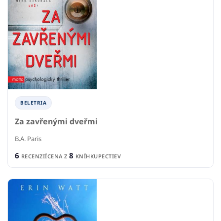
BELETRIA
Za zavřenými dveřmi
B.A. Paris
6
8
RECENZIÍ
CENA Z
KNÍHKUPECTIEV