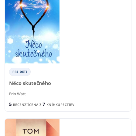
PRE DETI
Něco skutečného
Erin Watt
5
7
RECENZIÍ
CENA Z
KNÍHKUPECTIEV