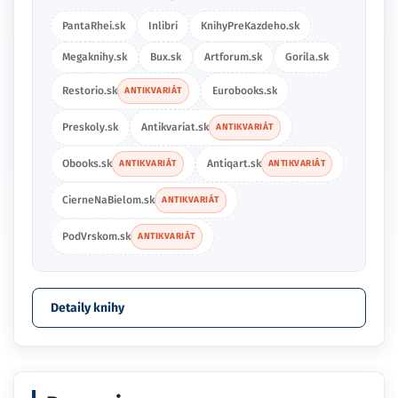
PantaRhei.sk
Inlibri
KnihyPreKazdeho.sk
Megaknihy.sk
Bux.sk
Artforum.sk
Gorila.sk
Restorio.sk
Eurobooks.sk
ANTIKVARIÁT
Preskoly.sk
Antikvariat.sk
ANTIKVARIÁT
Obooks.sk
Antiqart.sk
ANTIKVARIÁT
ANTIKVARIÁT
CierneNaBielom.sk
ANTIKVARIÁT
PodVrskom.sk
ANTIKVARIÁT
Detaily knihy