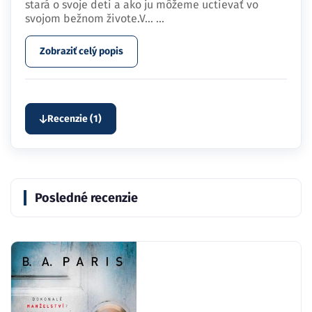
stará o svoje deti a ako ju môžeme uctievať vo
svojom bežnom živote.V…
...
Zobraziť celý popis
Recenzie (1)
Posledné recenzie