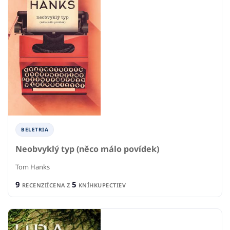
BELETRIA
Neobvyklý typ (něco málo povídek)
Tom Hanks
9
5
RECENZIÍ
CENA Z
KNÍHKUPECTIEV