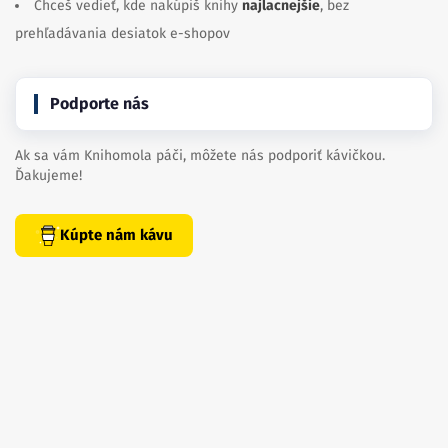
Chceš vedieť, kde nakúpiš knihy
najlacnejšie
, bez
prehľadávania desiatok e-shopov
Podporte nás
Ak sa vám Knihomola páči, môžete nás podporiť kávičkou.
Ďakujeme!
Kúpte nám kávu