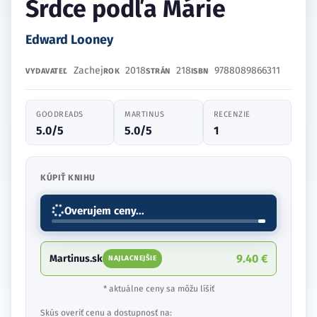
Srdce podľa Márie
Edward Looney
Zachej
2018
218
9788089866311
VYDAVATEĽ
ROK
STRÁN
ISBN
GOODREADS
MARTINUS
RECENZIE
5.0/5
5.0/5
1
KÚPIŤ KNIHU
Overujem ceny...
9.40 €
Martinus.sk
NAJLACNEJŠIE
* aktuálne ceny sa môžu líšiť
Skús overiť cenu a dostupnosť na: