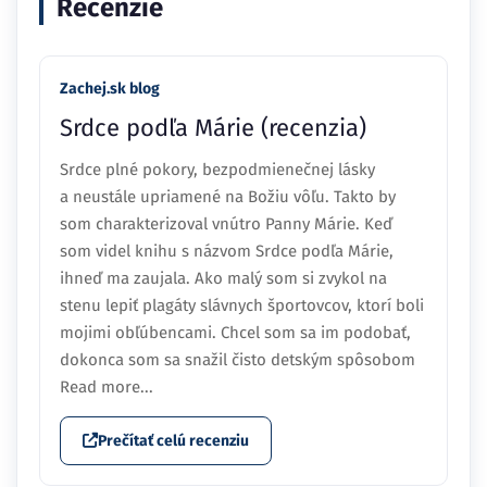
Recenzie
Zachej.sk blog
Srdce podľa Márie (recenzia)
Srdce plné pokory, bezpodmienečnej lásky
a neustále upriamené na Božiu vôľu. Takto by
som charakterizoval vnútro Panny Márie. Keď
som videl knihu s názvom Srdce podľa Márie,
ihneď ma zaujala. Ako malý som si zvykol na
stenu lepiť plagáty slávnych športovcov, ktorí boli
mojimi obľúbencami. Chcel som sa im podobať,
dokonca som sa snažil čisto detským spôsobom
Read more...
Prečítať celú recenziu