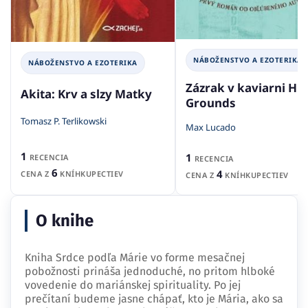
NÁBOŽENSTVO A EZOTERIKA
NÁBOŽENSTVO A EZOTERIKA
Zázrak v kaviarni Hi
Akita: Krv a slzy Matky
Grounds
Tomasz P. Terlikowski
Max Lucado
1
1
RECENCIA
RECENCIA
6
4
CENA Z
KNÍHKUPECTIEV
CENA Z
KNÍHKUPECTIEV
O knihe
Kniha Srdce podľa Márie vo forme mesačnej
pobožnosti prináša jednoduché, no pritom hlboké
vovedenie do mariánskej spirituality. Po jej
prečítaní budeme jasne chápať, kto je Mária, ako sa