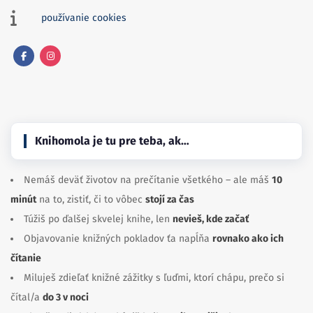
používanie cookies
Facebook
Instagram
Knihomola je tu pre teba, ak…
Nemáš deväť životov na prečítanie všetkého – ale máš
10
minút
na to, zistiť, či to vôbec
stojí za čas
Túžiš po ďalšej skvelej knihe, len
nevieš, kde začať
Objavovanie knižných pokladov ťa napĺňa
rovnako ako ich
čítanie
Miluješ zdieľať knižné zážitky s ľuďmi, ktorí chápu, prečo si
čítal/a
do 3 v noci