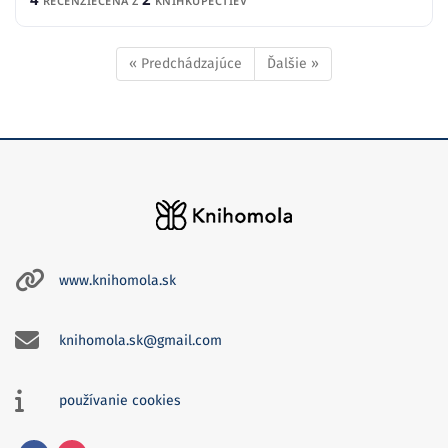
RECENZIE
CENA Z
KNÍHKUPECTIEV
« Predchádzajúce
Ďalšie »
www.knihomola.sk
knihomola.sk@gmail.com
používanie cookies