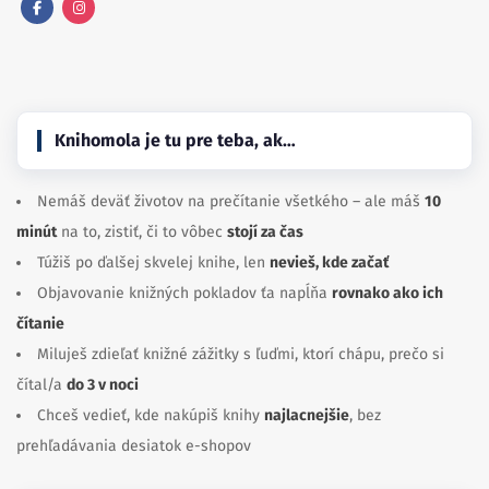
Facebook
Instagram
Knihomola je tu pre teba, ak…
Nemáš deväť životov na prečítanie všetkého – ale máš
10
minút
na to, zistiť, či to vôbec
stojí za čas
Túžiš po ďalšej skvelej knihe, len
nevieš, kde začať
Objavovanie knižných pokladov ťa napĺňa
rovnako ako ich
čítanie
Miluješ zdieľať knižné zážitky s ľuďmi, ktorí chápu, prečo si
čítal/a
do 3 v noci
Chceš vedieť, kde nakúpiš knihy
najlacnejšie
, bez
prehľadávania desiatok e-shopov