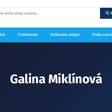
hách
O knihomole
Knihomola widget
Pridaj svoj 
Galina Miklínová