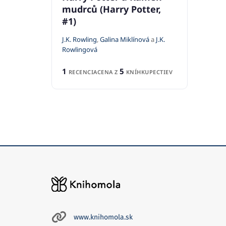
mudrců (Harry Potter,
#1)
J.K. Rowling
,
Galina Miklínová
a
J.K.
Rowlingová
1
5
RECENCIA
CENA Z
KNÍHKUPECTIEV
www.knihomola.sk