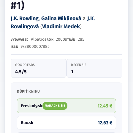
#1)
J.K. Rowling
,
Galina Miklínová
a
J.K.
Rowlingová
(
Vladimír Medek
)
Albatros
2000
285
VYDAVATEĽ
ROK
STRÁN
9788000007885
ISBN
GOODREADS
RECENZIE
4.5/5
1
KÚPIŤ KNIHU
12.45 €
Preskoly.sk
NAJLACNEJŠIE
12.63 €
Bux.sk