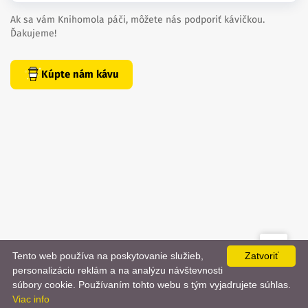
Ak sa vám Knihomola páči, môžete nás podporiť kávičkou.
Ďakujeme!
Kúpte nám kávu
Tento web používa na poskytovanie služieb,
Zatvoriť
created by
danielhrenak.sk
personalizáciu reklám a na analýzu návštevnosti
Späť
📨
súbory cookie. Používaním tohto webu s tým vyjadrujete súhlas.
Knihomola. 2017 - 2026.
Viac info
na