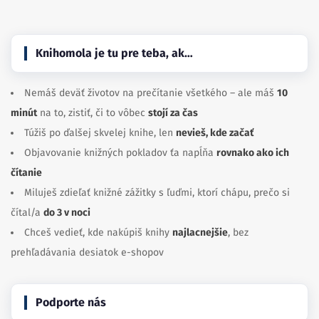
Knihomola je tu pre teba, ak…
Nemáš deväť životov na prečítanie všetkého – ale máš
10
minút
na to, zistiť, či to vôbec
stojí za čas
Túžiš po ďalšej skvelej knihe, len
nevieš, kde začať
Objavovanie knižných pokladov ťa napĺňa
rovnako ako ich
čítanie
Miluješ zdieľať knižné zážitky s ľuďmi, ktorí chápu, prečo si
čítal/a
do 3 v noci
Chceš vedieť, kde nakúpiš knihy
najlacnejšie
, bez
prehľadávania desiatok e-shopov
Podporte nás