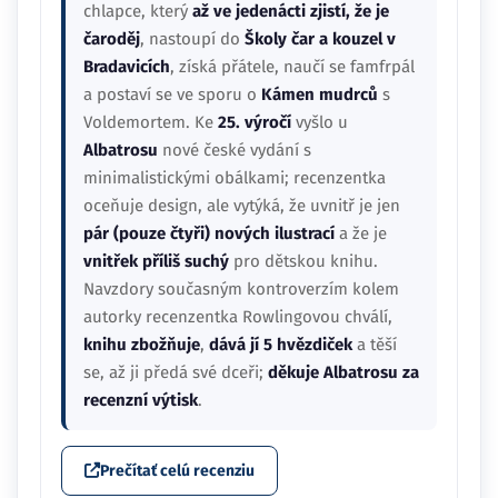
chlapce, který
až ve jedenácti zjistí, že je
čaroděj
, nastoupí do
Školy čar a kouzel v
Bradavicích
, získá přátele, naučí se famfrpál
a postaví se ve sporu o
Kámen mudrců
s
Voldemortem. Ke
25. výročí
vyšlo u
Albatrosu
nové české vydání s
minimalistickými obálkami; recenzentka
oceňuje design, ale vytýká, že uvnitř je jen
pár (pouze čtyři) nových ilustrací
a že je
vnitřek příliš suchý
pro dětskou knihu.
Navzdory současným kontroverzím kolem
autorky recenzentka Rowlingovou chválí,
knihu zbožňuje
,
dává jí 5 hvězdiček
a těší
se, až ji předá své dceři;
děkuje Albatrosu za
recenzní výtisk
.
Prečítať celú recenziu