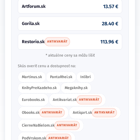
13.57 €
Artforum.sk
28.40 €
Gorila.sk
113.96 €
Restorio.sk
ANTIKVARIÁT
* aktuálne ceny sa môžu líšiť
Skús overiť cenu a dostupnosť na:
Martinus.sk
PantaRhei.sk
Inlibri
KnihyPreKazdeho.sk
Megaknihy.sk
Eurobooks.sk
Antikvariat.sk
ANTIKVARIÁT
Obooks.sk
Antiqart.sk
ANTIKVARIÁT
ANTIKVARIÁT
CierneNaBielom.sk
ANTIKVARIÁT
PodVrskom.sk
ANTIKVARIÁT