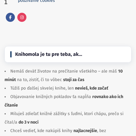
používanie cookies
Facebook
Instagram
Knihomola je tu pre teba, ak…
Nemáš deväť životov na prečítanie všetkého – ale máš
10
minút
na to, zistiť, či to vôbec
stojí za čas
Túžiš po ďalšej skvelej knihe, len
nevieš, kde začať
Objavovanie knižných pokladov ťa napĺňa
rovnako ako ich
čítanie
Miluješ zdieľať knižné zážitky s ľuďmi, ktorí chápu, prečo si
čítal/a
do 3 v noci
Chceš vedieť, kde nakúpiš knihy
najlacnejšie
, bez