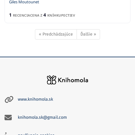
Giles Moutounet
1
4
RECENCIA
CENA Z
KNÍHKUPECTIEV
« Predchádzajúce
Ďalšie »
www.knihomola.sk
knihomola.sk@gmail.com