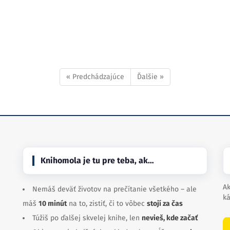
« Predchádzajúce
Ďalšie »
Knihomola je tu pre teba, ak…
Ak
Nemáš deväť životov na prečítanie všetkého – ale
ká
máš
10 minút
na to, zistiť, či to vôbec
stojí za čas
Túžiš po ďalšej skvelej knihe, len
nevieš, kde začať