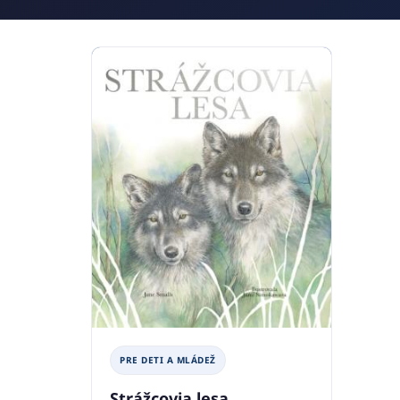
PRE DETI A MLÁDEŽ
Strážcovia lesa