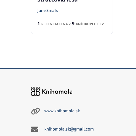
June Smalls
1
9
RECENCIA
CENA Z
KNÍHKUPECTIEV
www.knihomola.sk
knihomola.sk@gmail.com