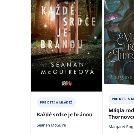
PRE DETI A 
PRE DETI A MLÁDEŽ
Mágia ro
Každé srdce je bránou
Thornovc
Seanan McGuire
Margaret Rog