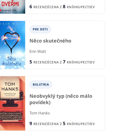
6
8
RECENZIÍ
CENA Z
KNÍHKUPECTIEV
PRE DETI
Něco skutečného
Erin Watt
5
7
RECENZIÍ
CENA Z
KNÍHKUPECTIEV
PRE DETI A MLÁDEŽ
BELETRIA
TI A MLÁDEŽ
Neobvyklý typ (něco málo
Jahodový čaj v
povídek)
P
jazvečom brlohu
é zvieratká
Tom Hanks
Ču
Eulalia Canal
Holland
9
5
RECENZIÍ
CENA Z
KNÍHKUPECTIEV
Boh