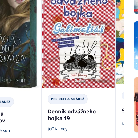
PRE DE
PRE DETI A MLÁDEŽ
MLÁDEŽ
Šikovn
Denník odvážneho
du
bojka 19
ov
Michael 
Jeff Kinney
erson