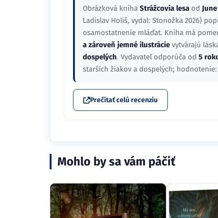
Obrázková kniha
Strážcovia lesa
od
June
Ladislav Holiš, vydal: Stonožka 2026) pop
osamostatnenie mláďat. Kniha má pomern
a zároveň jemné ilustrácie
vytvárajú lásk
dospelých
. Vydavateľ odporúča od
5 rok
starších žiakov a dospelých; hodnotenie
Prečítať celú recenziu
Mohlo by sa vám páčiť