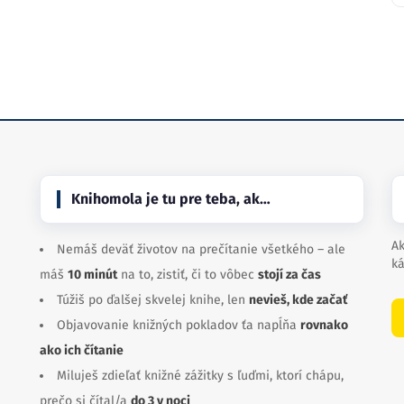
Knihomola je tu pre teba, ak…
Ak
Nemáš deväť životov na prečítanie všetkého – ale
ká
máš
10 minút
na to, zistiť, či to vôbec
stojí za čas
Túžiš po ďalšej skvelej knihe, len
nevieš, kde začať
Objavovanie knižných pokladov ťa napĺňa
rovnako
ako ich čítanie
Miluješ zdieľať knižné zážitky s ľuďmi, ktorí chápu,
prečo si čítal/a
do 3 v noci