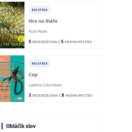
1
RECENCIA
1
CIA
R
10
9
BELETRIA
CENA Z
KNÍHKUPECTIEV
KNÍHKUPECTIEV
CE
Hra na lháře
Ruth Ware
5
5
RECENZIÍ
CENA Z
KNÍHKUPECTIEV
BELETRIA
Cop
Laetitia Colombani
3
8
RECENZIE
CENA Z
KNÍHKUPECTIEV
Obláčik slov