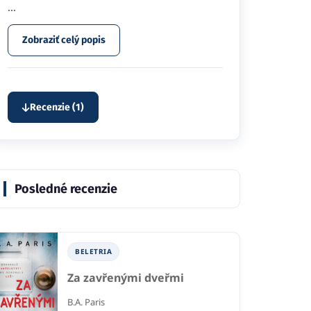
...
Zobraziť celý popis
Recenzie (1)
Posledné recenzie
BELETRIA
Za zavřenými dveřmi
B.A. Paris