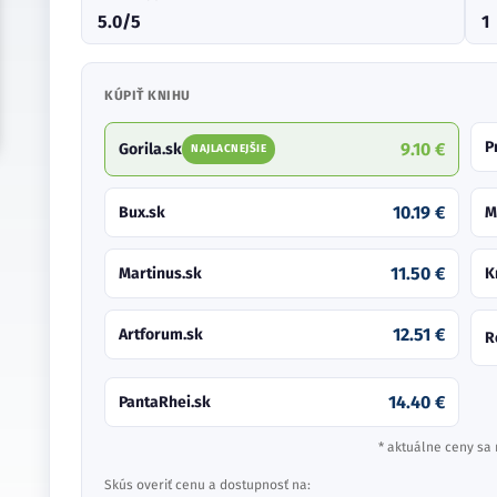
5.0/5
1
KÚPIŤ KNIHU
P
9.10 €
Gorila.sk
NAJLACNEJŠIE
10.19 €
Bux.sk
M
11.50 €
Martinus.sk
K
12.51 €
Artforum.sk
R
14.40 €
PantaRhei.sk
* aktuálne ceny sa 
Skús overiť cenu a dostupnosť na: