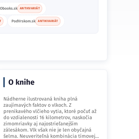
Obooks.sk
ANTIKVARIÁT
PodVrskom.sk
T
ANTIKVARIÁT
O knihe
Nádherne ilustrovaná kniha plná
zaujímavých faktov o vlkoch. Z
prenikavého vlčieho vytia, ktoré počuť až
do vzdialenosti 16 kilometrov, naskočia
zimomriavky aj najostrieľanejším
zálesákom. Vlk však nie je len obyčajná
šelma. Neuveriteľná kombinácia tímovej…