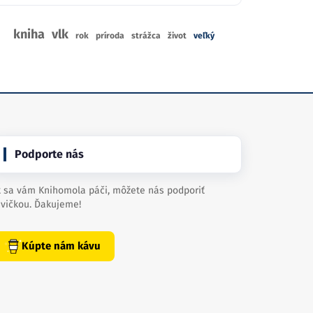
kniha
vlk
rok
príroda
strážca
život
veľký
Podporte nás
 sa vám Knihomola páči, môžete nás podporiť
vičkou. Ďakujeme!
Kúpte nám kávu