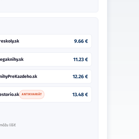
9.66 €
reskoly.sk
11.23 €
egaknihy.sk
12.26 €
nihyPreKazdeho.sk
13.48 €
estorio.sk
ANTIKVARIÁT
môžu líšiť