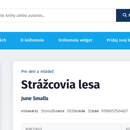
hách
O knihomole
Knihomola widget
Pridaj svoj 
Pre deti a mládež
Strážcovia lesa
June Smalls
Stonožka
2026
32
9788057504627
VYDAVATEĽ
ROK
STRÁN
ISBN
MARTINUS
RE