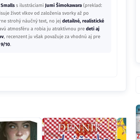
 Smalls
s ilustráciami
Jumi Šimokawara
(preklad:
isuje život vlkov od založenia svorky až po
e strohý náučný text, no jej
detailné, realistické
avú atmosféru a robia ju atraktívnou pre
deti aj
ov
, recenzent ju však považuje za vhodnú aj pre
:
9/10
.