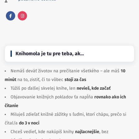
Facebook
Instagram
Knihomola je tu pre teba, ak…
Nemáš deväť životov na prečítanie všetkého – ale máš
10
minút
na to, zistiť, či to vôbec
stojí za čas
Túžiš po ďalšej skvelej knihe, len
nevieš, kde začať
Objavovanie knižných pokladov ťa napĺňa
rovnako ako ich
čítanie
Miluješ zdieľať knižné zážitky s ľuďmi, ktorí chápu, prečo si
čítal/a
do 3 v noci
Chceš vedieť, kde nakúpiš knihy
najlacnejšie
, bez