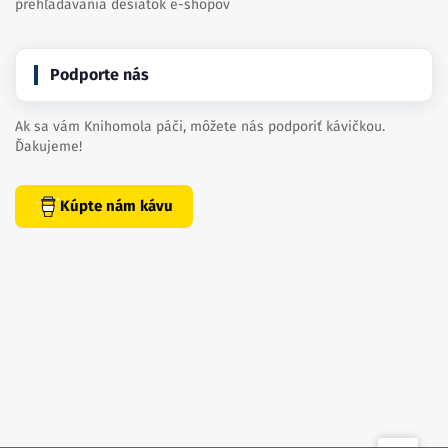
prehľadávania desiatok e-shopov
Podporte nás
Ak sa vám Knihomola páči, môžete nás podporiť kávičkou.
Ďakujeme!
Kúpte nám kávu