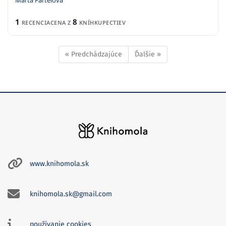
Marta Fartelová
1
8
RECENCIA
CENA Z
KNÍHKUPECTIEV
« Predchádzajúce
Ďalšie »
www.knihomola.sk
knihomola.sk@gmail.com
používanie cookies