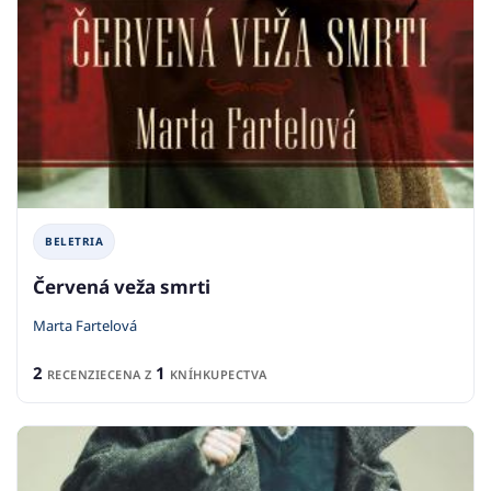
BELETRIA
Červená veža smrti
Marta Fartelová
2
1
RECENZIE
CENA Z
KNÍHKUPECTVA