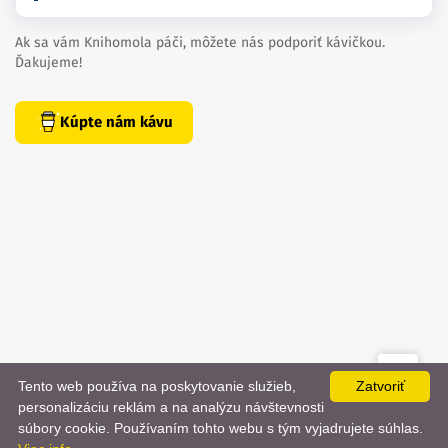
Ak sa vám Knihomola páči, môžete nás podporiť kávičkou.
Ďakujeme!
Kúpte nám kávu
Tento web používa na poskytovanie služieb,
Zatvoriť
created by
danielhrenak.sk
personalizáciu reklám a na analýzu návštevnosti
Späť
📨
súbory cookie. Používaním tohto webu s tým vyjadrujete súhlas.
Knihomola. 2017 - 2026.