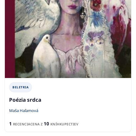
BELETRIA
Poézia srdca
Maša Haľamová
1
10
RECENCIA
CENA Z
KNÍHKUPECTIEV