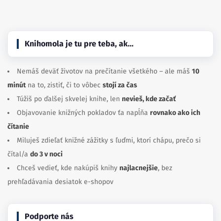
Knihomola je tu pre teba, ak…
Nemáš deväť životov na prečítanie všetkého – ale máš
10
minút
na to, zistiť, či to vôbec
stojí za čas
Túžiš po ďalšej skvelej knihe, len
nevieš, kde začať
Objavovanie knižných pokladov ťa napĺňa
rovnako ako ich
čítanie
Miluješ zdieľať knižné zážitky s ľuďmi, ktorí chápu, prečo si
čítal/a
do 3 v noci
Chceš vedieť, kde nakúpiš knihy
najlacnejšie
, bez
prehľadávania desiatok e-shopov
Podporte nás