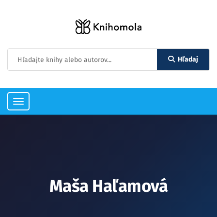
Hľadaj
Toggle
navigation
Maša Haľamová