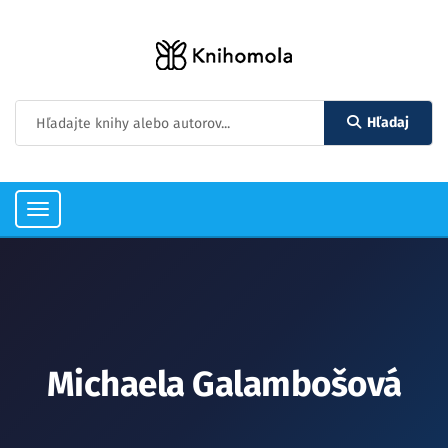
Hľadaj
Toggle
navigation
Michaela Galambošová