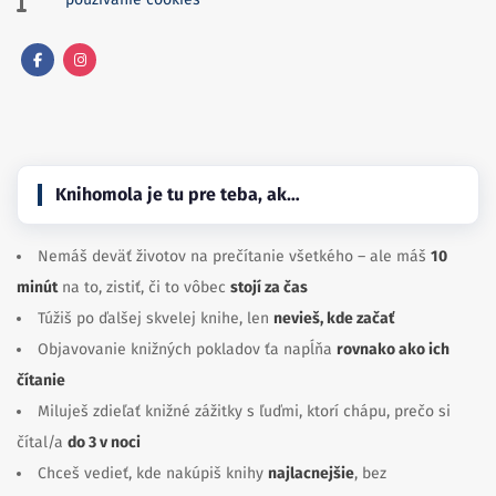
Facebook
Instagram
Knihomola je tu pre teba, ak…
Nemáš deväť životov na prečítanie všetkého – ale máš
10
minút
na to, zistiť, či to vôbec
stojí za čas
Túžiš po ďalšej skvelej knihe, len
nevieš, kde začať
Objavovanie knižných pokladov ťa napĺňa
rovnako ako ich
čítanie
Miluješ zdieľať knižné zážitky s ľuďmi, ktorí chápu, prečo si
čítal/a
do 3 v noci
Chceš vedieť, kde nakúpiš knihy
najlacnejšie
, bez