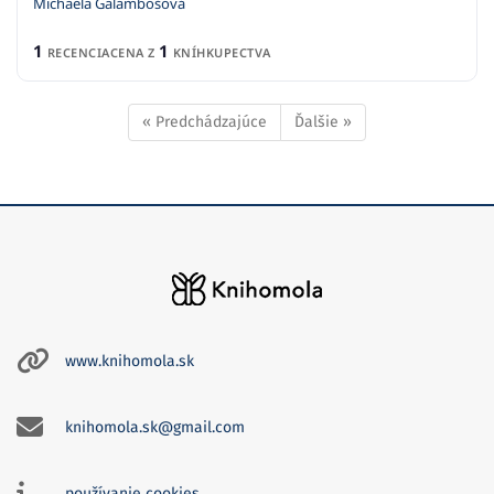
Michaela Galambošová
1
1
RECENCIA
CENA Z
KNÍHKUPECTVA
« Predchádzajúce
Ďalšie »
www.knihomola.sk
knihomola.sk@gmail.com
používanie cookies