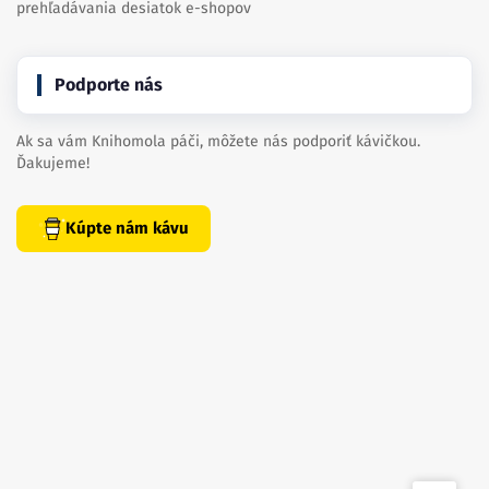
prehľadávania desiatok e-shopov
Podporte nás
Ak sa vám Knihomola páči, môžete nás podporiť kávičkou.
Ďakujeme!
Kúpte nám kávu