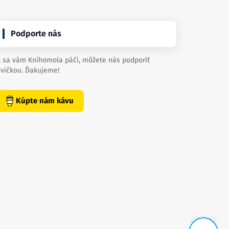
Podporte nás
 sa vám Knihomola páči, môžete nás podporiť
vičkou. Ďakujeme!
Kúpte nám kávu