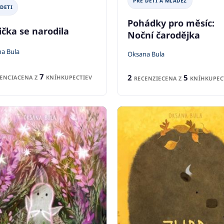
PRE DETI A MLÁDEŽ
 DETI
Pohádky pro měsíc:
ička se narodila
Noční čarodějka
a Bula
Oksana Bula
7
2
5
ENCIA
CENA Z
KNÍHKUPECTIEV
RECENZIE
CENA Z
KNÍHKUPEC