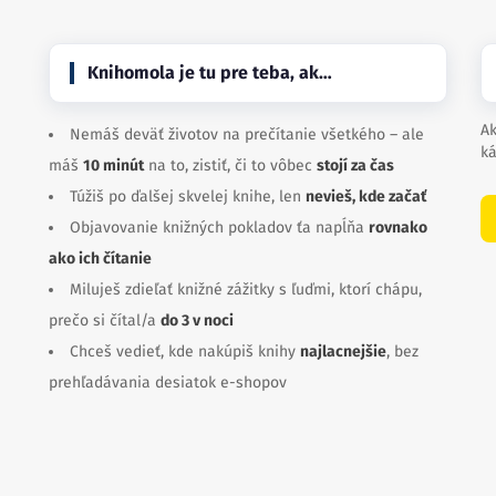
Knihomola je tu pre teba, ak…
Ak
Nemáš deväť životov na prečítanie všetkého – ale
ká
máš
10 minút
na to, zistiť, či to vôbec
stojí za čas
Túžiš po ďalšej skvelej knihe, len
nevieš, kde začať
Objavovanie knižných pokladov ťa napĺňa
rovnako
ako ich čítanie
Miluješ zdieľať knižné zážitky s ľuďmi, ktorí chápu,
prečo si čítal/a
do 3 v noci
Chceš vedieť, kde nakúpiš knihy
najlacnejšie
, bez
prehľadávania desiatok e-shopov