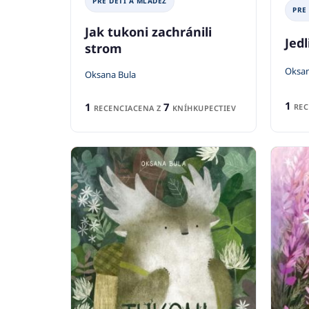
PRE DETI A MLÁDEŽ
PRE
Jak tukoni zachránili
Jedl
strom
Oksan
Oksana Bula
1
1
7
REC
RECENCIA
CENA Z
KNÍHKUPECTIEV