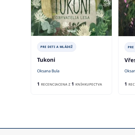
PRE DETI A MLÁDEŽ
PRE
Tukoni
Vře
Oksana Bula
Oksan
1
1
1
RECENCIA
CENA Z
KNÍHKUPECTVA
REC