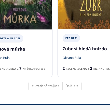
PRE DETI
 DETI A MLÁDEŽ
Zubr si hledá hnízdo
sová můrka
Oksana Bula
a Bula
2
2
7
RECENZIE
CENA Z
KNÍHKUPEC
ENCIA
CENA Z
KNÍHKUPECTIEV
« Predchádzajúce
Ďalšie »