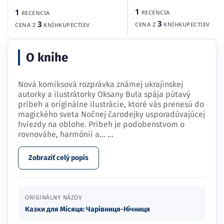
1
1
RECENCIA
RECENCIA
3
3
CENA Z
KNÍHKUPECTIEV
CENA Z
KNÍHKUPECTIEV
O knihe
Nová komiksová rozprávka známej ukrajinskej
autorky a ilustrátorky Oksany Bula spája pútavý
príbeh a originálne ilustrácie, ktoré vás prenesú do
magického sveta Nočnej čarodejky usporadúvajúcej
hviezdy na oblohe. Príbeh je podobenstvom o
rovnováhe, harmónii a…
...
Zobraziť celý popis
ORIGINÁLNY NÁZOV
Казки для Місяця: Чарівниця-Нічниця