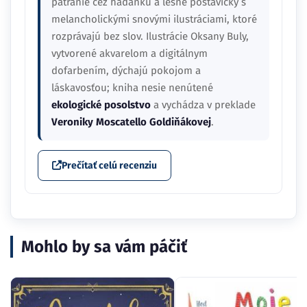
pátranie cez hádanku a lesné postavičky s
melancholickými snovými ilustráciami, ktoré
rozprávajú bez slov. Ilustrácie Oksany Buly,
vytvorené akvarelom a digitálnym
dofarbením, dýchajú pokojom a
láskavosťou; kniha nesie nenútené
ekologické posolstvo
a vychádza v preklade
Veroniky Moscatello Goldiňákovej
.
Prečítať celú recenziu
Mohlo by sa vám páčiť