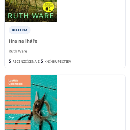
BELETRIA
Hra na lháře
Ruth Ware
5
5
RECENZIÍ
CENA Z
KNÍHKUPECTIEV