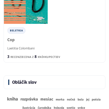
BELETRIA
Cop
Laetitia Colombani
3
8
RECENZIE
CENA Z
KNÍHKUPECTIEV
Obláčik slov
kniha
rozprávka
mesiac
morka
nočná
bula
jej
poézia
ilustrácia
čarodejka
hviezda
svetlo
srdce