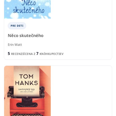
PRE DETI
Něco skutečného
Erin Watt
5
7
RECENZIÍ
CENA Z
KNÍHKUPECTIEV