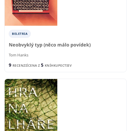
BELETRIA
Neobvyklý typ (něco málo povídek)
Tom Hanks
9
5
RECENZIÍ
CENA Z
KNÍHKUPECTIEV