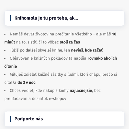
Knihomola je tu pre teba, ak…
Nemáš deväť životov na prečítanie všetkého – ale máš
10
minút
na to, zistiť, či to vôbec
stojí za čas
Túžiš po ďalšej skvelej knihe, len
nevieš, kde začať
Objavovanie knižných pokladov ťa napĺňa
rovnako ako ich
čítanie
Miluješ zdieľať knižné zážitky s ľuďmi, ktorí chápu, prečo si
čítal/a
do 3 v noci
Chceš vedieť, kde nakúpiš knihy
najlacnejšie
, bez
prehľadávania desiatok e-shopov
Podporte nás