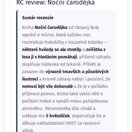
RC review: Noční čarodějka
Sumár recenzie
Kniha
Noční čarodějka
od Oksany Buly
vypráví o můrce, která každou noc
rozmisťuje hvězdičky z kouzelné tobolky —
některé hvězdy se ale ztratily
a
zvířátka z
lesa jí s hledáním pomáhají
, přičemž záhadu
doplňuje hádanka od tukoně. Příběh je
zasazen do
výrazně tmavších a působivých
ilustrací
a kromě zábavy nabízí i poučení, že
nemusí být vše dokonalé
a že je v pořádku
přijmout pomoc. Kniha také vybízí děti k
počítání hvězd a vytváří milou pohádkovou
atmosféru. Recenzentka dílo chválí a
uděluje mu
5 hvězdiček
, doporučuje ho a
děkuje nakladatelství HOST za recenzní
výtisk.