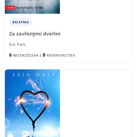
BELETRIA
Za zavřenými dveřmi
B.A. Paris
6
8
RECENZIÍ
CENA Z
KNÍHKUPECTIEV