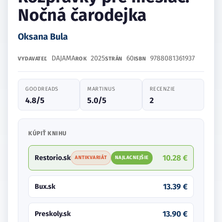
Nočná čarodejka
Oksana Bula
DAJAMA
2025
60
9788081361937
VYDAVATEĽ
ROK
STRÁN
ISBN
GOODREADS
MARTINUS
RECENZIE
4.8/5
5.0/5
2
KÚPIŤ KNIHU
10.28 €
Restorio.sk
ANTIKVARIÁT
NAJLACNEJŠIE
13.39 €
Bux.sk
13.90 €
Preskoly.sk