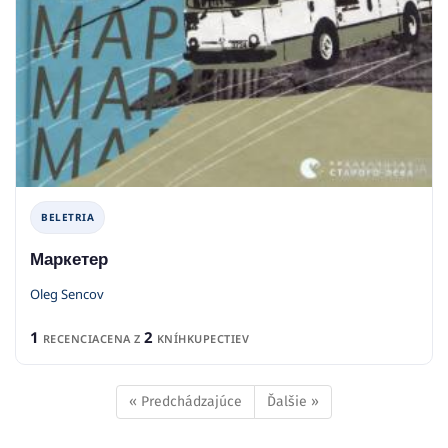
BELETRIA
Маркетер
Oleg Sencov
1
2
RECENCIA
CENA Z
KNÍHKUPECTIEV
« Predchádzajúce
Ďalšie »