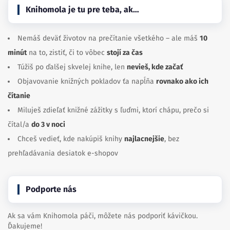
Knihomola je tu pre teba, ak…
Nemáš deväť životov na prečítanie všetkého – ale máš
10
minút
na to, zistiť, či to vôbec
stojí za čas
Túžiš po ďalšej skvelej knihe, len
nevieš, kde začať
Objavovanie knižných pokladov ťa napĺňa
rovnako ako ich
čítanie
Miluješ zdieľať knižné zážitky s ľuďmi, ktorí chápu, prečo si
čítal/a
do 3 v noci
Chceš vedieť, kde nakúpiš knihy
najlacnejšie
, bez
prehľadávania desiatok e-shopov
Podporte nás
Ak sa vám Knihomola páči, môžete nás podporiť kávičkou.
Ďakujeme!