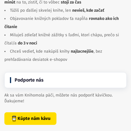
minút
na to, zistiť, či to vôbec
stojí za čas
Túžiš po ďalšej skvelej knihe, len
nevieš, kde začať
Objavovanie knižných pokladov ťa napĺňa
rovnako ako ich
čítanie
Miluješ zdieľať knižné zážitky s ľuďmi, ktorí chápu, prečo si
čítal/a
do 3 v noci
Chceš vedieť, kde nakúpiš knihy
najlacnejšie
, bez
prehľadávania desiatok e-shopov
Podporte nás
Ak sa vám Knihomola páči, môžete nás podporiť kávičkou.
Ďakujeme!
Kúpte nám kávu