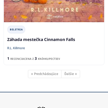
BELETRIA
Záhada mestečka Cinnamon Falls
R.L. Killmore
1
3
RECENCIA
CENA Z
KNÍHKUPECTIEV
« Predchádzajúce
Ďalšie »