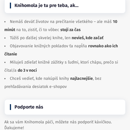
Knihomola je tu pre teba, ak…
Nemáš deväť životov na prečítanie všetkého – ale máš
10
minút
na to, zistiť, či to vôbec
stojí za čas
Túžiš po ďalšej skvelej knihe, len
nevieš, kde začať
Objavovanie knižných pokladov ťa napĺňa
rovnako ako ich
čítanie
Miluješ zdieľať knižné zážitky s ľuďmi, ktorí chápu, prečo si
čítal/a
do 3 v noci
Chceš vedieť, kde nakúpiš knihy
najlacnejšie
, bez
prehľadávania desiatok e-shopov
Podporte nás
Ak sa vám Knihomola páči, môžete nás podporiť kávičkou.
Ďakujeme!