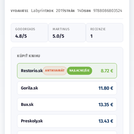
Labyrint
2019
140
9788086803524
VYDAVATEĽ
ROK
STRÁN
ISBN
GOODREADS
MARTINUS
RECENZIE
4.8/5
5.0/5
1
KÚPIŤ KNIHU
8.72 €
Restorio.sk
ANTIKVARIÁT
NAJLACNEJŠIE
11.80 €
Gorila.sk
13.35 €
Bux.sk
13.43 €
Preskoly.sk