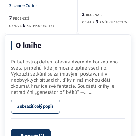
Suzanne Collins
2
RECENZIE
7
RECENZIÍ
3
CENA Z
KNÍHKUPECTIEV
6
CENA Z
KNÍHKUPECTIEV
O knihe
Příběhostroj dětem otevírá dveře do kouzelného
světa příběhů, kde je možné úplně všechno.
Vykouzlí setkání se zajímavými postavami v
neobvyklých situacích, díky nimž mohou děti
zkoumat hranice své fantazie. Součástí knihy je
netradiční „generátor příběhů“ —…
...
Zobraziť celý popis
Recenzie (1)