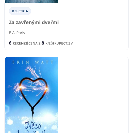
BELETRIA
Za zavřenými dveřmi
B.A. Paris
6
8
RECENZIÍ
CENA Z
KNÍHKUPECTIEV