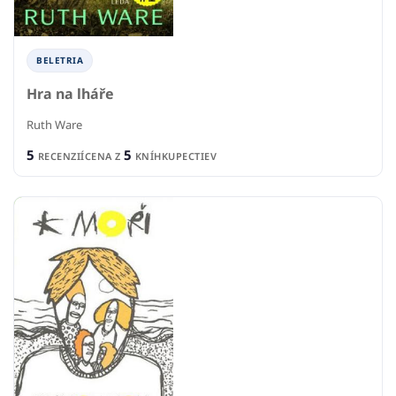
BELETRIA
Hra na lháře
Ruth Ware
5
5
RECENZIÍ
CENA Z
KNÍHKUPECTIEV