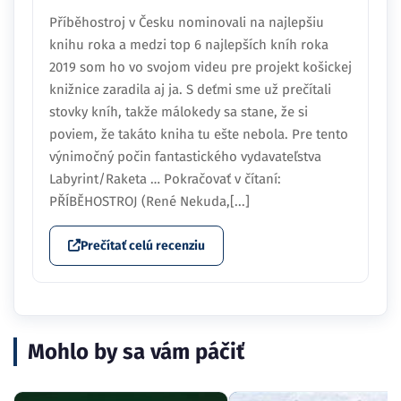
Příběhostroj v Česku nominovali na najlepšiu
knihu roka a medzi top 6 najlepších kníh roka
2019 som ho vo svojom videu pre projekt košickej
knižnice zaradila aj ja. S deťmi sme už prečítali
stovky kníh, takže málokedy sa stane, že si
poviem, že takáto kniha tu ešte nebola. Pre tento
výnimočný počin fantastického vydavateľstva
Labyrint/Raketa … Pokračovať v čítaní:
PŘÍBĚHOSTROJ (René Nekuda,[...]
Prečítať celú recenziu
Mohlo by sa vám páčiť