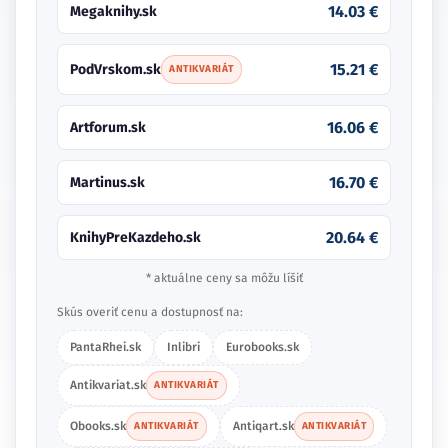
14.03 €
Megaknihy.sk
15.21 €
PodVrskom.sk
ANTIKVARIÁT
16.06 €
Artforum.sk
16.70 €
Martinus.sk
20.64 €
KnihyPreKazdeho.sk
* aktuálne ceny sa môžu líšiť
Skús overiť cenu a dostupnosť na:
PantaRhei.sk
Inlibri
Eurobooks.sk
Antikvariat.sk
ANTIKVARIÁT
Obooks.sk
Antiqart.sk
ANTIKVARIÁT
ANTIKVARIÁT