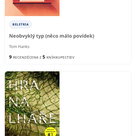
BELETRIA
Neobvyklý typ (něco málo povídek)
Tom Hanks
9
5
RECENZIÍ
CENA Z
KNÍHKUPECTIEV