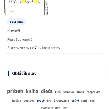
BELETRIA
K moři
Petra Soukupová
2
7
RECENZIE
CENA Z
KNÍHKUPECTIEV
Obláčik slov
príbeh
kniha
dieťa
rok
stránka
úloha
rozprávka
knižka
postava
pravý
hra
žrebovanie
veľký
rené
svoj
vydavateľstvo
iný