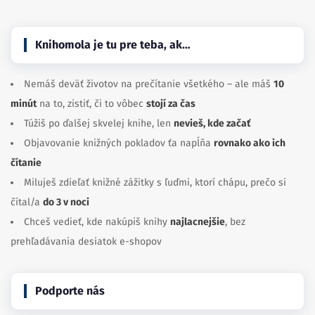
Knihomola je tu pre teba, ak…
Nemáš deväť životov na prečítanie všetkého – ale máš
10
minút
na to, zistiť, či to vôbec
stojí za čas
Túžiš po ďalšej skvelej knihe, len
nevieš, kde začať
Objavovanie knižných pokladov ťa napĺňa
rovnako ako ich
čítanie
Miluješ zdieľať knižné zážitky s ľuďmi, ktorí chápu, prečo si
čítal/a
do 3 v noci
Chceš vedieť, kde nakúpiš knihy
najlacnejšie
, bez
prehľadávania desiatok e-shopov
Podporte nás