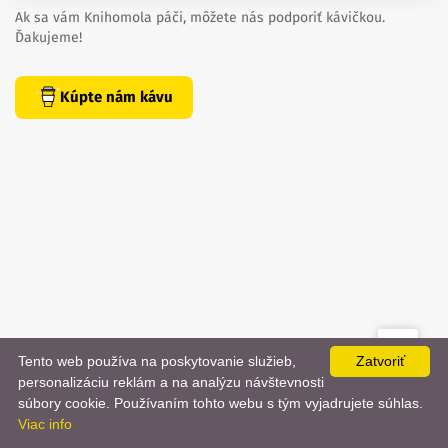
Ak sa vám Knihomola páči, môžete nás podporiť kávičkou.
Ďakujeme!
Kúpte nám kávu
Tento web používa na poskytovanie služieb,
Zatvoriť
created by
danielhrenak.sk
personalizáciu reklám a na analýzu návštevnosti
Späť
📨
súbory cookie. Používaním tohto webu s tým vyjadrujete súhlas.
Knihomola. 2017 - 2026.
Viac info
na