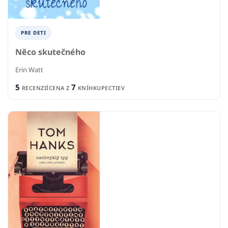
PRE DETI
Něco skutečného
Erin Watt
5
7
RECENZIÍ
CENA Z
KNÍHKUPECTIEV