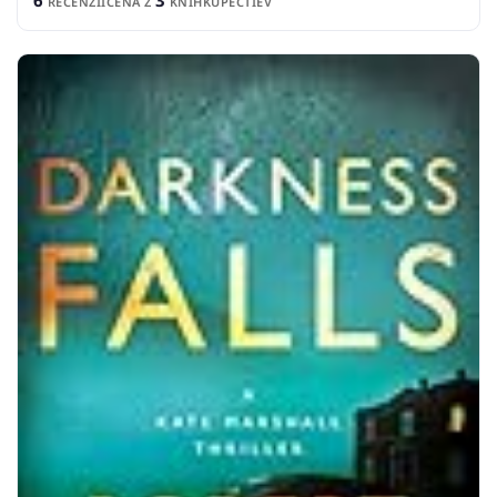
6
3
RECENZIÍ
CENA Z
KNÍHKUPECTIEV