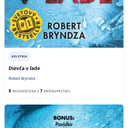
BELETRIA
Dievča v ľade
Robert Bryndza
8
7
RECENZIÍ
CENA Z
KNÍHKUPECTIEV