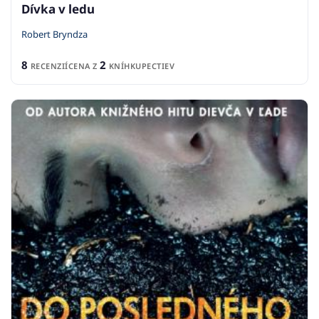
Dívka v ledu
Robert Bryndza
8
2
RECENZIÍ
CENA Z
KNÍHKUPECTIEV