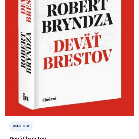
BELETRIA
Deväť brestov