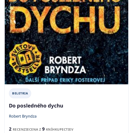
BELETRIA
Do posledného dychu
Robert Bryndza
2
9
RECENZIE
CENA Z
KNÍHKUPECTIEV