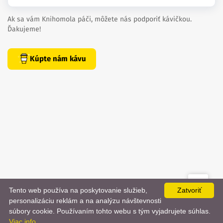
Ak sa vám Knihomola páči, môžete nás podporiť kávičkou.
Ďakujeme!
Kúpte nám kávu
Tento web používa na poskytovanie služieb,
Zatvoriť
created by
danielhrenak.sk
personalizáciu reklám a na analýzu návštevnosti
Späť
📨
súbory cookie. Používaním tohto webu s tým vyjadrujete súhlas.
Knihomola. 2017 - 2026.
Viac info