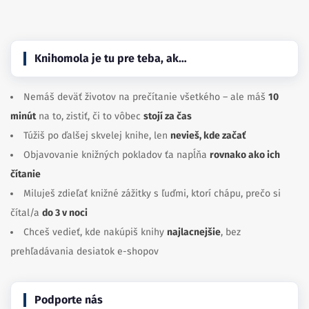
Knihomola je tu pre teba, ak…
Nemáš deväť životov na prečítanie všetkého – ale máš
10
minút
na to, zistiť, či to vôbec
stojí za čas
Túžiš po ďalšej skvelej knihe, len
nevieš, kde začať
Objavovanie knižných pokladov ťa napĺňa
rovnako ako ich
čítanie
Miluješ zdieľať knižné zážitky s ľuďmi, ktorí chápu, prečo si
čítal/a
do 3 v noci
Chceš vedieť, kde nakúpiš knihy
najlacnejšie
, bez
prehľadávania desiatok e-shopov
Podporte nás