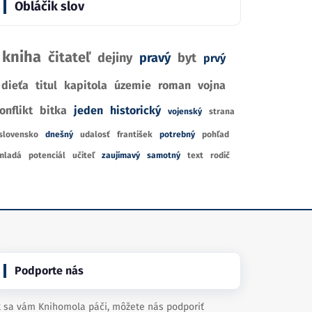
Obláčik slov
kniha
čitateľ
dejiny
pravý
byt
prvý
dieťa
titul
kapitola
územie
roman
vojna
onflikt
bitka
jeden
historický
vojenský
strana
slovensko
dnešný
udalosť
františek
potrebný
pohľad
mladá
potenciál
učiteľ
zaujímavý
samotný
text
rodič
Podporte nás
 sa vám Knihomola páči, môžete nás podporiť