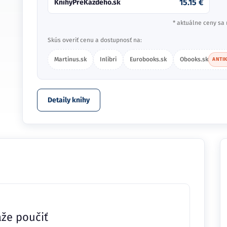
15.15 €
KnihyPreKazdeho.sk
* aktuálne ceny sa 
Skús overiť cenu a dostupnosť na:
Martinus.sk
Inlibri
Eurobooks.sk
Obooks.sk
ANTI
Detaily knihy
áže poučiť