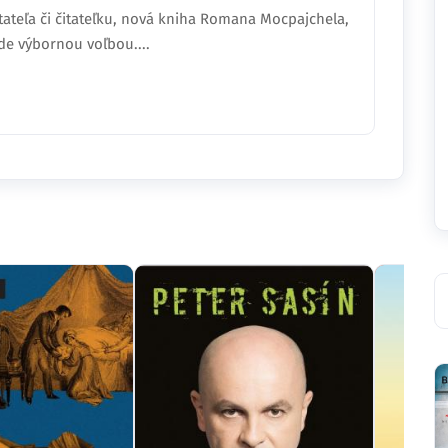
tateľa či čitateľku, nová kniha Romana Mocpajchela,
ude výbornou voľbou....