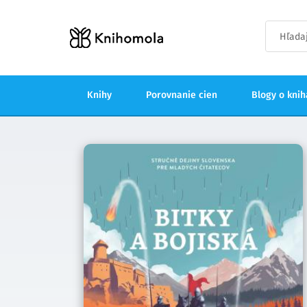
Knihy
Porovnanie cien
Blogy o kni