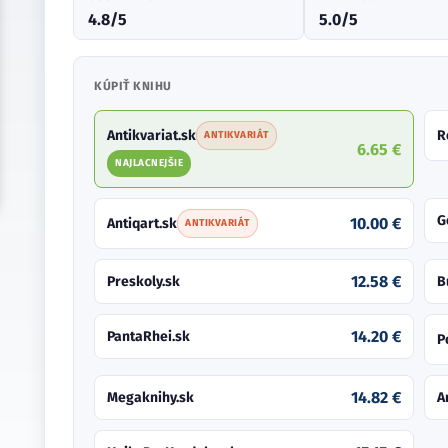
4.8/5
5.0/5
KÚPIŤ KNIHU
Antikvariat.sk
R
ANTIKVARIÁT
6.65 €
NAJLACNEJŠIE
G
10.00 €
Antiqart.sk
ANTIKVARIÁT
12.58 €
Preskoly.sk
B
14.20 €
PantaRhei.sk
P
14.82 €
Megaknihy.sk
A