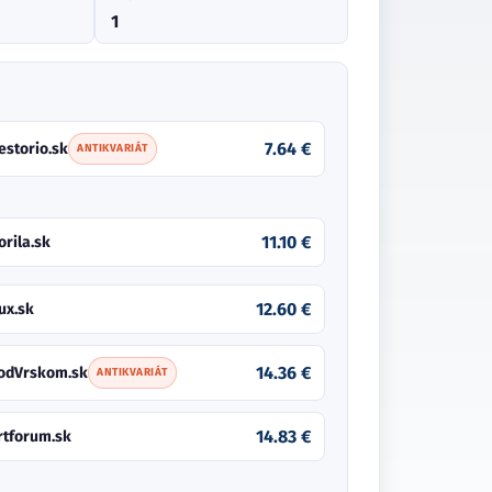
1
7.64 €
estorio.sk
ANTIKVARIÁT
11.10 €
orila.sk
12.60 €
ux.sk
14.36 €
odVrskom.sk
ANTIKVARIÁT
14.83 €
rtforum.sk