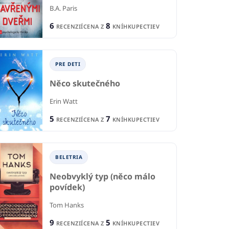
B.A. Paris
6
8
RECENZIÍ
CENA Z
KNÍHKUPECTIEV
PRE DETI
Něco skutečného
Erin Watt
O
NÉ A NÁUČNÉ
5
7
RECENZIÍ
CENA Z
KNÍHKUPECTIEV
ODBORNÉ A NÁUČNÉ
Du
letí
Matkino tajomstvo
Már
Pa
 Heiko
BELETRIA
Sejal Badani
Neobvyklý typ (něco málo
1
1
R
CIA
RECENCIA
povídek)
1
4
CE
KNÍHKUPECTVA
CENA Z
KNÍHKUPECTIEV
Tom Hanks
9
5
RECENZIÍ
CENA Z
KNÍHKUPECTIEV