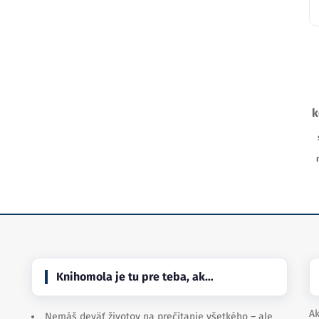
k
Knihomola je tu pre teba, ak…
Ak
Nemáš deväť životov na prečítanie všetkého – ale