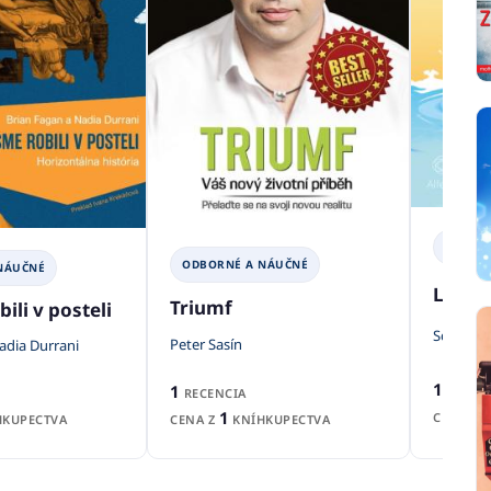
ODBOR
ODBORNÉ A NÁUČNÉ
NÁUČNÉ
Lži sto
Triumf
ili v posteli
Schrang
Peter Sasín
adia Durrani
1
1
RECEN
RECENCIA
1
CENA Z
CENA Z
KNÍHKUPECTVA
KUPECTVA