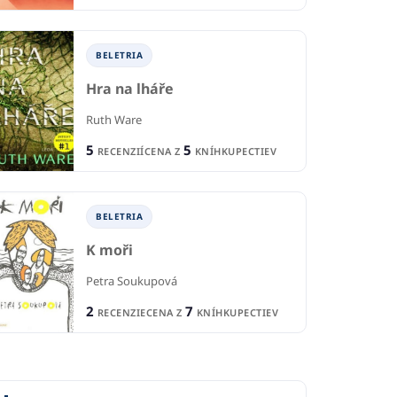
BELETRIA
Hra na lháře
Ruth Ware
5
5
RECENZIÍ
CENA Z
KNÍHKUPECTIEV
BELETRIA
K moři
Petra Soukupová
2
7
RECENZIE
CENA Z
KNÍHKUPECTIEV