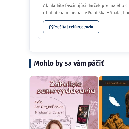
Ak hľadáte fascinujúci darček pre malého či
obohatená o ilustrácie Františka Hříbala, b
Prečítať celú recenziu
Mohlo by sa vám páčiť