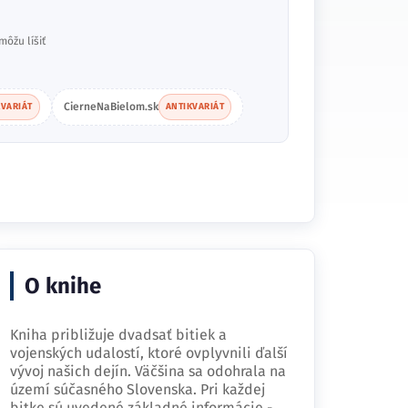
môžu líšiť
CierneNaBielom.sk
KVARIÁT
ANTIKVARIÁT
O knihe
Kniha približuje dvadsať bitiek a
vojenských udalostí, ktoré ovplyvnili ďalší
vývoj našich dejín. Väčšina sa odohrala na
území súčasného Slovenska. Pri každej
bitke sú uvedené základné informácie -