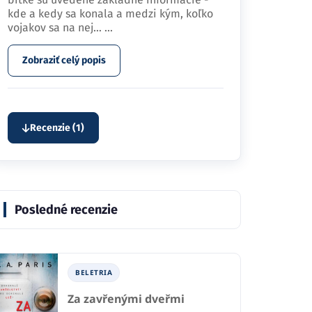
kde a kedy sa konala a medzi kým, koľko
vojakov sa na nej…
...
Zobraziť celý popis
Recenzie (1)
Posledné recenzie
BELETRIA
Za zavřenými dveřmi