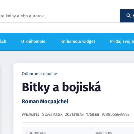
hách
O knihomole
Knihomola widget
Pridaj svoj 
Odborné a náučné
Bitky a bojiská
Roman Mocpajchel
Slovart
2021
176
9788055649993
VYDAVATEĽ
ROK
STRÁN
ISBN
GOODREADS
MARTINUS