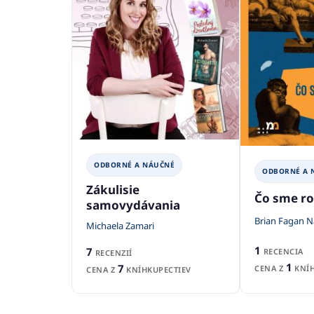
ODBORNÉ A NÁUČNÉ
ODBORNÉ A 
Zákulisie
Čo sme rob
samovydávania
Brian Fagan N
Michaela Zamari
1
7
RECENCIA
RECENZIÍ
1
7
CENA Z
KNÍH
CENA Z
KNÍHKUPECTIEV