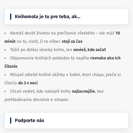
Knihomola je tu pre teba, ak…
Nemáš deväť životov na prečítanie všetkého – ale máš
10
minút
na to, zistiť, či to vôbec
stojí za čas
Túžiš po ďalšej skvelej knihe, len
nevieš, kde začať
Objavovanie knižných pokladov ťa napĺňa
rovnako ako ich
čítanie
Miluješ zdieľať knižné zážitky s ľuďmi, ktorí chápu, prečo si
čítal/a
do 3 v noci
Chceš vedieť, kde nakúpiš knihy
najlacnejšie
, bez
prehľadávania desiatok e-shopov
Podporte nás