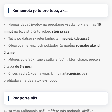
Knihomola je tu pre teba, ak…
Nemáš deväť životov na prečítanie všetkého – ale máš
10
minút
na to, zistiť, či to vôbec
stojí za čas
Túžiš po ďalšej skvelej knihe, len
nevieš, kde začať
Objavovanie knižných pokladov ťa napĺňa
rovnako ako ich
čítanie
Miluješ zdieľať knižné zážitky s ľuďmi, ktorí chápu, prečo si
čítal/a
do 3 v noci
Chceš vedieť, kde nakúpiš knihy
najlacnejšie
, bez
prehľadávania desiatok e-shopov
Podporte nás
Ak sa vám Knihomola páči, môžete nás podporiť kávičkou.