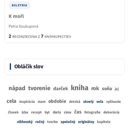
BELETRIA
K moři
Petra Soukupová
2
7
RECENZIE
CENA Z
KNÍHKUPECTIEV
Obláčik slov
kniha
nápad
tvorenie
rok
darček
soňa
jej
cela
obdobie
inspirácia
mam
detská
skvelý
veľa
vyšívanie
čas
človek
izba
recept
byt
dieťa
zima
fotografia
dekorácia
višňovský
ročný
tvorba
spoločný
originálny
kapitola