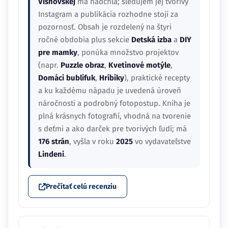
Višňovskej
ma nadchla; sledujem jej tvorivý
Instagram a publikácia rozhodne stojí za
pozornosť. Obsah je rozdelený na štyri
ročné obdobia plus sekcie
Detská izba
a
DIY
pre mamky
, ponúka množstvo projektov
(napr.
Puzzle obraz
,
Kvetinové motýle
,
Domáci bublifuk
,
Hríbiky
), praktické recepty
a ku každému nápadu je uvedená úroveň
náročnosti a podrobný fotopostup. Kniha je
plná krásnych fotografií, vhodná na tvorenie
s deťmi a ako darček pre tvorivých ľudí; má
176 strán
, vyšla v roku
2025
vo vydavateľstve
Lindeni
.
Prečítať celú recenziu