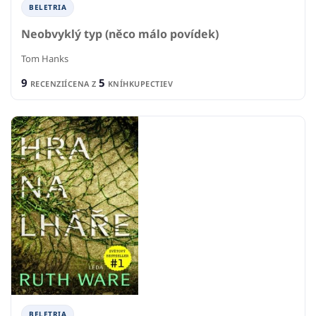
BELETRIA
Neobvyklý typ (něco málo povídek)
Tom Hanks
9
5
RECENZIÍ
CENA Z
KNÍHKUPECTIEV
BELETRIA