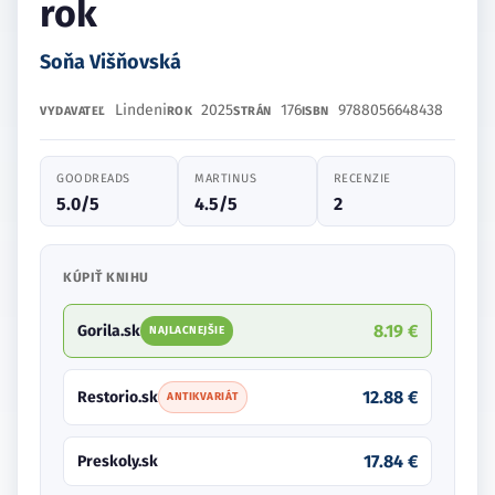
rok
Soňa Višňovská
Lindeni
2025
176
9788056648438
VYDAVATEĽ
ROK
STRÁN
ISBN
GOODREADS
MARTINUS
RECENZIE
5.0/5
4.5/5
2
KÚPIŤ KNIHU
8.19 €
Gorila.sk
NAJLACNEJŠIE
12.88 €
Restorio.sk
ANTIKVARIÁT
17.84 €
Preskoly.sk