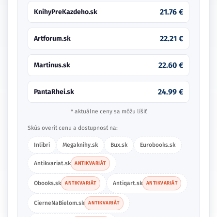
21.76 €
KnihyPreKazdeho.sk
22.21 €
Artforum.sk
22.60 €
Martinus.sk
24.99 €
PantaRhei.sk
* aktuálne ceny sa môžu líšiť
Skús overiť cenu a dostupnosť na:
Inlibri
Megaknihy.sk
Bux.sk
Eurobooks.sk
Antikvariat.sk
ANTIKVARIÁT
Obooks.sk
Antiqart.sk
ANTIKVARIÁT
ANTIKVARIÁT
CierneNaBielom.sk
ANTIKVARIÁT