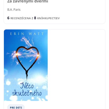
Za zavřenými dveřmi
B.A. Paris
6
8
RECENZIÍ
CENA Z
KNÍHKUPECTIEV
PRE DETI