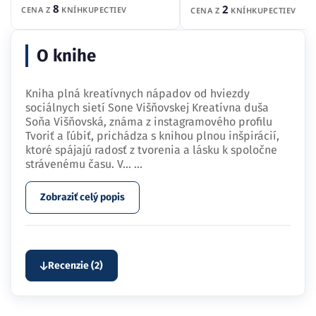
8
2
CENA Z
KNÍHKUPECTIEV
CENA Z
KNÍHKUPECTIEV
O knihe
Kniha plná kreatívnych nápadov od hviezdy
sociálnych sietí Sone Višňovskej Kreatívna duša
Soňa Višňovská, známa z instagramového profilu
Tvoriť a ľúbiť, prichádza s knihou plnou inšpirácií,
ktoré spájajú radosť z tvorenia a lásku k spoločne
strávenému času. V…
...
Zobraziť celý popis
Recenzie (2)