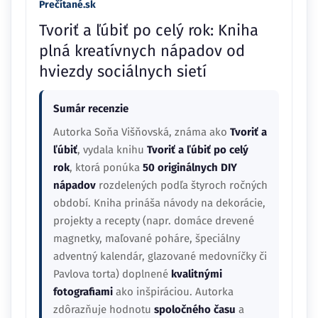
Prečítané.sk
Tvoriť a ľúbiť po celý rok: Kniha
plná kreatívnych nápadov od
hviezdy sociálnych sietí
Sumár recenzie
Autorka Soňa Višňovská, známa ako
Tvoriť a
ľúbiť
, vydala knihu
Tvoriť a ľúbiť po celý
rok
, ktorá ponúka
50 originálnych DIY
nápadov
rozdelených podľa štyroch ročných
období. Kniha prináša návody na dekorácie,
projekty a recepty (napr. domáce drevené
magnetky, maľované poháre, špeciálny
adventný kalendár, glazované medovníčky či
Pavlova torta) doplnené
kvalitnými
fotografiami
ako inšpiráciou. Autorka
zdôrazňuje hodnotu
spoločného času
a