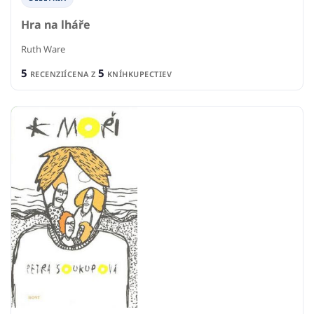
Hra na lháře
Ruth Ware
5
5
RECENZIÍ
CENA Z
KNÍHKUPECTIEV