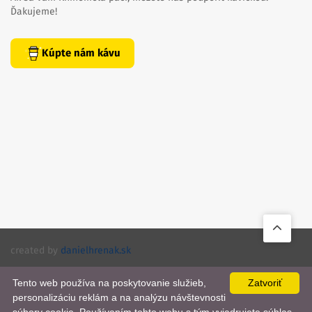
Ďakujeme!
Kúpte nám kávu
created by
danielhrenak.sk
Späť
Knihomola. 2017 - 2026.
Tento web používa na poskytovanie služieb,
Zatvoriť
na
personalizáciu reklám a na analýzu návštevnosti
📨
začiato