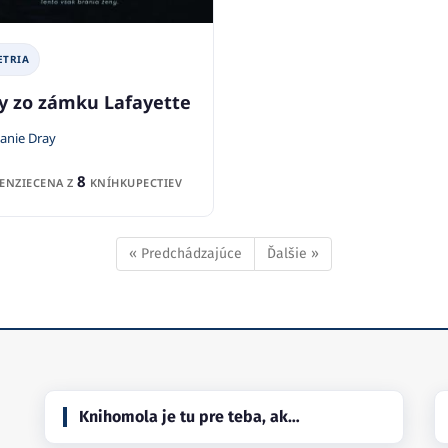
ETRIA
y zo zámku Lafayette
anie Dray
8
ENZIE
CENA Z
KNÍHKUPECTIEV
« Predchádzajúce
Ďalšie »
Knihomola je tu pre teba, ak…