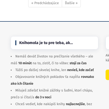
« Predchádzajúce
Ďalšie »
Knihomola je tu pre teba, ak…
Ak
Nemáš deväť životov na prečítanie všetkého – ale
ká
máš
10 minút
na to, zistiť, či to vôbec
stojí za čas
Túžiš po ďalšej skvelej knihe, len
nevieš, kde začať
Objavovanie knižných pokladov ťa napĺňa
rovnako
ako ich čítanie
Miluješ zdieľať knižné zážitky s ľuďmi, ktorí chápu,
prečo si čítal/a
do 3 v noci
Chceš vedieť, kde nakúpiš knihy
najlacnejšie
, bez