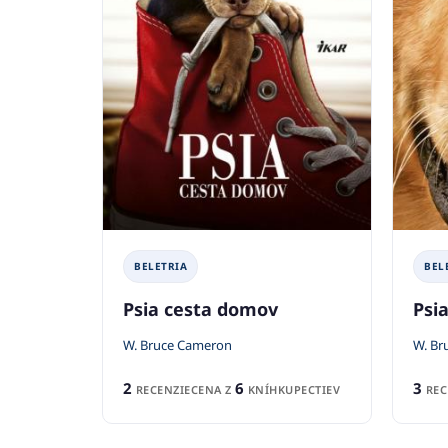
BELETRIA
BEL
Psia cesta domov
Psi
W. Bruce Cameron
W. Br
2
6
3
RECENZIE
CENA Z
KNÍHKUPECTIEV
REC