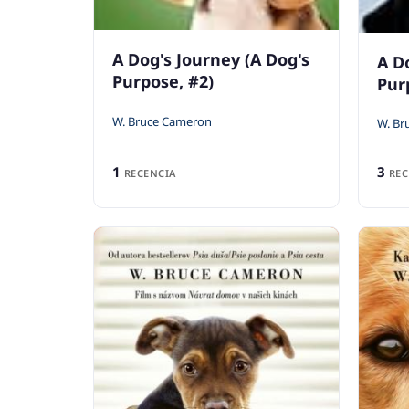
A Dog's Journey (A Dog's
A D
Purpose, #2)
Pur
W. Bruce Cameron
W. Br
1
3
RECENCIA
REC