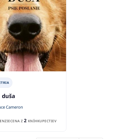
ETRIA
a duša
uce Cameron
2
ENZIE
CENA Z
KNÍHKUPECTIEV