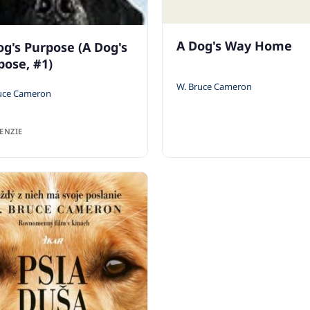
A Dog's Way Home
og's Purpose (A Dog's
pose, #1)
W. Bruce Cameron
uce Cameron
ENZIE