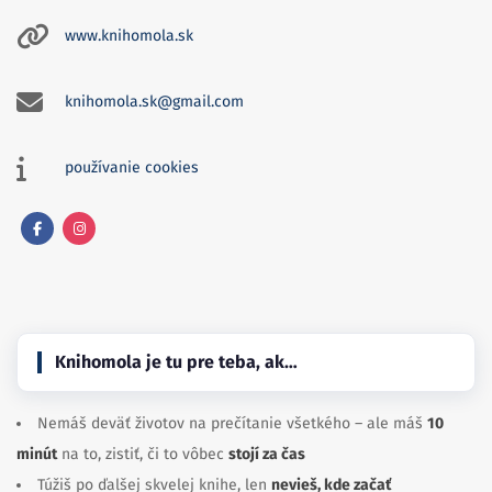
www.knihomola.sk
knihomola.sk@gmail.com
používanie cookies
Facebook
Instagram
Knihomola je tu pre teba, ak…
Nemáš deväť životov na prečítanie všetkého – ale máš
10
minút
na to, zistiť, či to vôbec
stojí za čas
Túžiš po ďalšej skvelej knihe, len
nevieš, kde začať