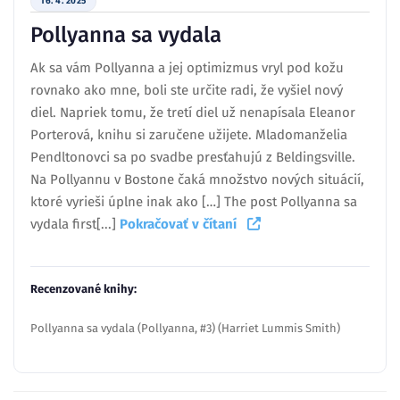
16. 4. 2025
Pollyanna sa vydala
Ak sa vám Pollyanna a jej optimizmus vryl pod kožu
rovnako ako mne, boli ste určite radi, že vyšiel nový
diel. Napriek tomu, že tretí diel už nenapísala Eleanor
Porterová, knihu si zaručene užijete. Mladomanželia
Pendltonovci sa po svadbe presťahujú z Beldingsville.
Na Pollyannu v Bostone čaká množstvo nových situácií,
ktoré vyrieši úplne inak ako […] The post Pollyanna sa
vydala first[...]
Pokračovať v čítaní
Recenzované knihy:
Pollyanna sa vydala (Pollyanna, #3) (Harriet Lummis Smith)