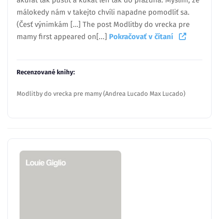
akurát tak pustiť a kukať len tak do prázdna. Myslím, že
málokedy nám v takejto chvíli napadne pomodliť sa.
(Česť výnimkám […] The post Modlitby do vrecka pre
mamy first appeared on[...]
Pokračovať v čítaní
Recenzované knihy:
Modlitby do vrecka pre mamy (Andrea Lucado Max Lucado)