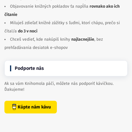
Objavovanie knižných pokladov ťa napĺňa
rovnako ako ich
čítanie
Miluješ zdieľať knižné zážitky s ľuďmi, ktorí chápu, prečo si
čítal/a
do 3 v noci
Chceš vedieť, kde nakúpiš knihy
najlacnejšie
, bez
prehľadávania desiatok e-shopov
Podporte nás
Ak sa vám Knihomola páči, môžete nás podporiť kávičkou.
Ďakujeme!
Kúpte nám kávu