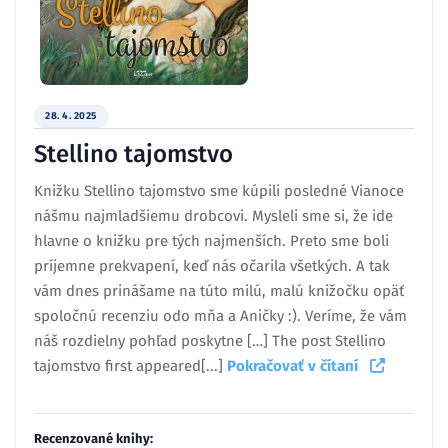
28. 4. 2025
Stellino tajomstvo
Knižku Stellino tajomstvo sme kúpili posledné Vianoce
nášmu najmladšiemu drobcovi. Mysleli sme si, že ide
hlavne o knižku pre tých najmenších. Preto sme boli
príjemne prekvapení, keď nás očarila všetkých. A tak
vám dnes prinášame na túto milú, malú knižočku opäť
spoločnú recenziu odo mňa a Aničky :). Veríme, že vám
náš rozdielny pohľad poskytne […] The post Stellino
tajomstvo first appeared[...]
Pokračovať v čítaní
Recenzované knihy: