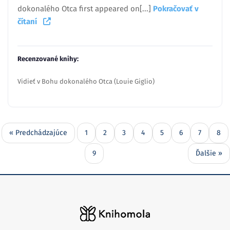
dokonalého Otca first appeared on[...]
Pokračovať v
čítaní
Recenzované knihy:
Vidieť v Bohu dokonalého Otca (Louie Giglio)
« Predchádzajúce
1
2
3
4
5
6
7
8
9
Ďalšie »