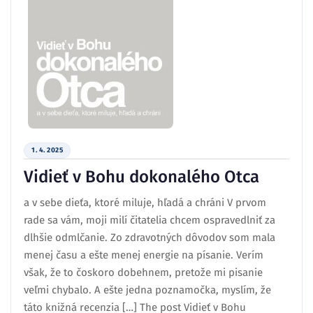
1. 4. 2025
Vidieť v Bohu dokonalého Otca
a v sebe dieťa, ktoré miluje, hľadá a chráni V prvom
rade sa vám, moji milí čitatelia chcem ospravedlniť za
dlhšie odmlčanie. Zo zdravotných dôvodov som mala
menej času a ešte menej energie na písanie. Verím
však, že to čoskoro dobehnem, pretože mi pisanie
veľmi chybalo. A ešte jedna poznamočka, myslím, že
táto knižná recenzia […] The post Vidieť v Bohu