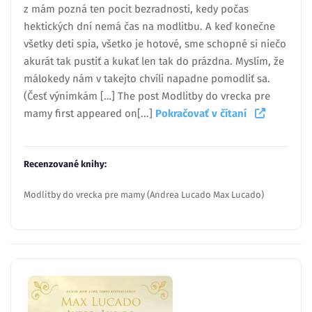
z mám pozná ten pocit bezradnosti, kedy počas
hektických dní nemá čas na modlitbu. A keď konečne
všetky deti spia, všetko je hotové, sme schopné si niečo
akurát tak pustiť a kukať len tak do prázdna. Myslím, že
málokedy nám v takejto chvíli napadne pomodliť sa.
(Česť výnimkám […] The post Modlitby do vrecka pre
mamy first appeared on[...]
Pokračovať v čítaní
Recenzované knihy:
Modlitby do vrecka pre mamy (Andrea Lucado Max Lucado)