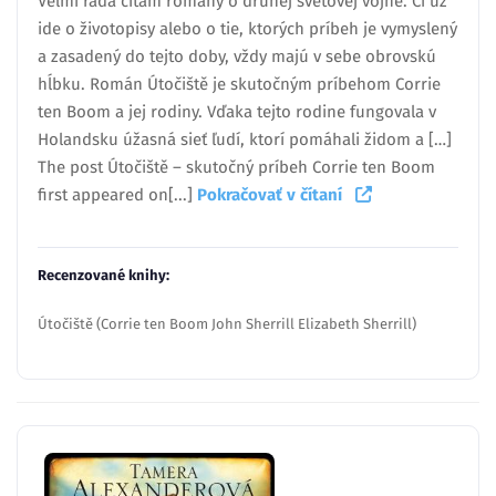
Veľmi rada čítam romány o druhej svetovej vojne. Či už
ide o životopisy alebo o tie, ktorých príbeh je vymyslený
a zasadený do tejto doby, vždy majú v sebe obrovskú
hĺbku. Román Útočiště je skutočným príbehom Corrie
ten Boom a jej rodiny. Vďaka tejto rodine fungovala v
Holandsku úžasná sieť ľudí, ktorí pomáhali židom a […]
The post Útočiště – skutočný príbeh Corrie ten Boom
first appeared on[...]
Pokračovať v čítaní
Recenzované knihy:
Útočiště (Corrie ten Boom John Sherrill Elizabeth Sherrill)