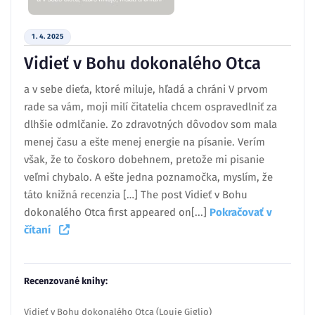
1. 4. 2025
Vidieť v Bohu dokonalého Otca
a v sebe dieťa, ktoré miluje, hľadá a chráni V prvom
rade sa vám, moji milí čitatelia chcem ospravedlniť za
dlhšie odmlčanie. Zo zdravotných dôvodov som mala
menej času a ešte menej energie na písanie. Verím
však, že to čoskoro dobehnem, pretože mi pisanie
veľmi chybalo. A ešte jedna poznamočka, myslím, že
táto knižná recenzia […] The post Vidieť v Bohu
dokonalého Otca first appeared on[...]
Pokračovať v
čítaní
Recenzované knihy:
Vidieť v Bohu dokonalého Otca (Louie Giglio)