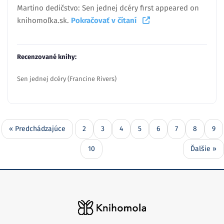
Martino dedičstvo: Sen jednej dcéry first appeared on
knihomoľka.sk.
Pokračovať v čítaní
Recenzované knihy:
Sen jednej dcéry (Francine Rivers)
« Predchádzajúce
2
3
4
5
6
7
8
9
10
Ďalšie »