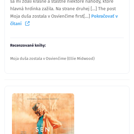
sa mi zdali krásne a šťastné niektoré náhody, ktoré
hlavná hrdinka zažila. Na strane druhej […] The post
Moja duša zostala v Osvienčime first[...]
Pokračovať v
čítaní
Recenzované knihy:
Moja duša zostala v Osvienčime (Ellie Midwood)