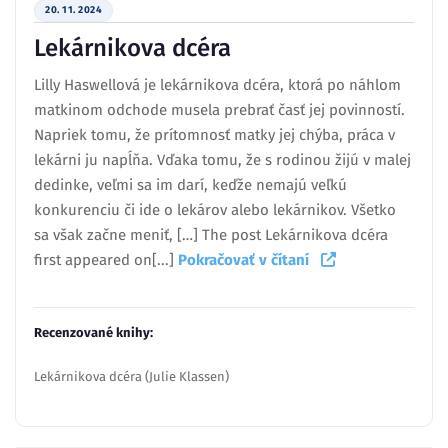
20. 11. 2024
Lekárnikova dcéra
Lilly Haswellová je lekárnikova dcéra, ktorá po náhlom
matkinom odchode musela prebrať časť jej povinností.
Napriek tomu, že prítomnosť matky jej chýba, práca v
lekárni ju napĺňa. Vďaka tomu, že s rodinou žijú v malej
dedinke, veľmi sa im darí, keďže nemajú veľkú
konkurenciu či ide o lekárov alebo lekárnikov. Všetko
sa však začne meniť, […] The post Lekárnikova dcéra
first appeared on[...]
Pokračovať v čítaní
Recenzované knihy:
Lekárnikova dcéra (Julie Klassen)