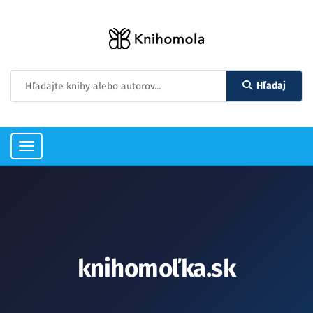
Hľadaj
Toggle
navigation
knihomoľka.sk