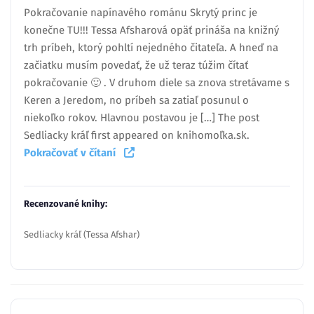
Pokračovanie napínavého románu Skrytý princ je
konečne TU!!! Tessa Afsharová opäť prináša na knižný
trh príbeh, ktorý pohltí nejedného čitateľa. A hneď na
začiatku musím povedať, že už teraz túžim čítať
pokračovanie 🙂 . V druhom diele sa znova stretávame s
Keren a Jeredom, no príbeh sa zatiaľ posunul o
niekoľko rokov. Hlavnou postavou je […] The post
Sedliacky kráľ first appeared on knihomoľka.sk.
Pokračovať v čítaní
Recenzované knihy:
Sedliacky kráľ (Tessa Afshar)