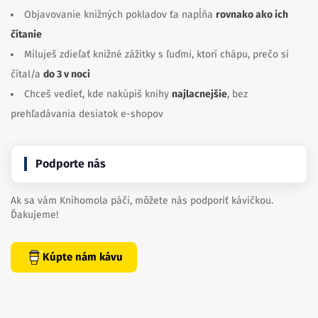
Objavovanie knižných pokladov ťa napĺňa
rovnako ako ich
čítanie
Miluješ zdieľať knižné zážitky s ľuďmi, ktorí chápu, prečo si
čítal/a
do 3 v noci
Chceš vedieť, kde nakúpiš knihy
najlacnejšie
, bez
prehľadávania desiatok e-shopov
Podporte nás
Ak sa vám Knihomola páči, môžete nás podporiť kávičkou.
Ďakujeme!
Kúpte nám kávu