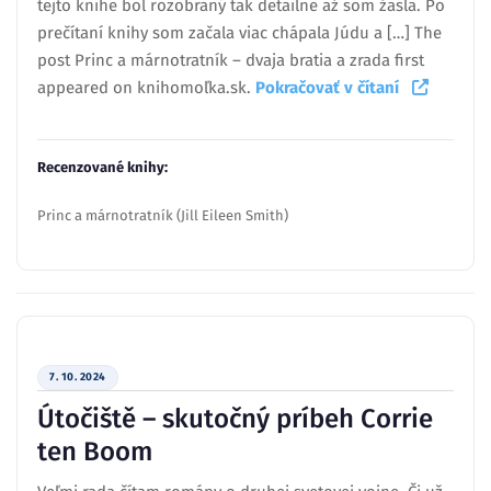
tejto knihe bol rozobraný tak detailne až som žasla. Po
prečítaní knihy som začala viac chápala Júdu a […] The
post Princ a márnotratník – dvaja bratia a zrada first
appeared on knihomoľka.sk.
Pokračovať v čítaní
Recenzované knihy:
Princ a márnotratník (Jill Eileen Smith)
7. 10. 2024
Útočiště – skutočný príbeh Corrie
ten Boom