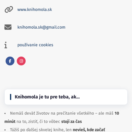
www.knihomola.sk
knihomola.sk@gmail.com
používanie cookies
Facebook
Instagram
Knihomola je tu pre teba, ak…
Nemáš deväť životov na prečítanie všetkého – ale máš
10
minút
na to, zistiť, či to vôbec
stojí za čas
Túžiš po ďalšej skvelej knihe, len
nevieš, kde začať