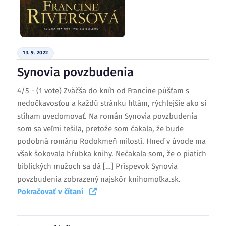
13. 9. 2022
Synovia povzbudenia
4/5 - (1 vote) Zväčša do kníh od Francine púšťam s
nedočkavosťou a každú stránku hltám, rýchlejšie ako si
stíham uvedomovať. Na román Synovia povzbudenia
som sa veľmi tešila, pretože som čakala, že bude
podobná románu Rodokmeň milostí. Hneď v úvode ma
však šokovala hŕubka knihy. Nečakala som, že o piatich
biblických mužoch sa dá […] Príspevok Synovia
povzbudenia zobrazený najskôr knihomoľka.sk.
Pokračovať v čítaní