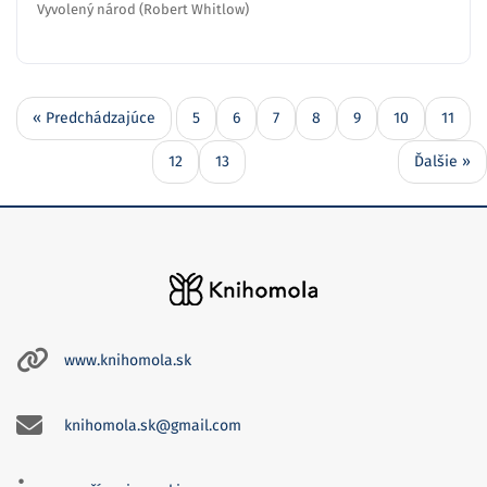
Vyvolený národ (Robert Whitlow)
« Predchádzajúce
5
6
7
8
9
10
11
12
13
Ďalšie »
www.knihomola.sk
knihomola.sk@gmail.com