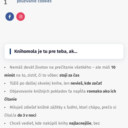
používanie cookies
Facebook
Instagram
Knihomola je tu pre teba, ak…
Nemáš deväť životov na prečítanie všetkého – ale máš
10
minút
na to, zistiť, či to vôbec
stojí za čas
Túžiš po ďalšej skvelej knihe, len
nevieš, kde začať
Objavovanie knižných pokladov ťa napĺňa
rovnako ako ich
čítanie
Miluješ zdieľať knižné zážitky s ľuďmi, ktorí chápu, prečo si
čítal/a
do 3 v noci
Chceš vedieť, kde nakúpiš knihy
najlacnejšie
, bez