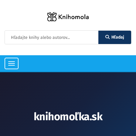
Hľadaj
Toggle
navigation
knihomoľka.sk