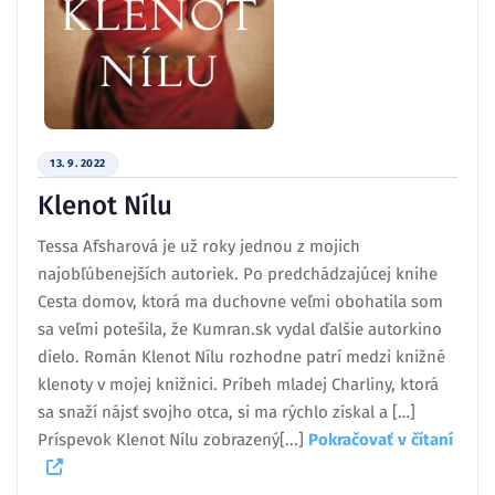
13. 9. 2022
Klenot Nílu
Tessa Afsharová je už roky jednou z mojich
najobľúbenejších autoriek. Po predchádzajúcej knihe
Cesta domov, ktorá ma duchovne veľmi obohatila som
sa veľmi potešila, že Kumran.sk vydal ďalšie autorkino
dielo. Román Klenot Nílu rozhodne patrí medzi knižné
klenoty v mojej knižnici. Príbeh mladej Charliny, ktorá
sa snaží nájsť svojho otca, si ma rýchlo získal a […]
Príspevok Klenot Nílu zobrazený[...]
Pokračovať v čítaní