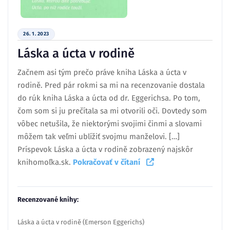
26. 1. 2023
Láska a úcta v rodině
Začnem asi tým prečo práve kniha Láska a úcta v
rodině. Pred pár rokmi sa mi na recenzovanie dostala
do rúk kniha Láska a úcta od dr. Eggerichsa. Po tom,
čom som si ju prečítala sa mi otvorili oči. Dovtedy som
vôbec netušila, že niektorými svojimi činmi a slovami
môžem tak veľmi ublížiť svojmu manželovi. […]
Príspevok Láska a úcta v rodině zobrazený najskôr
knihomoľka.sk.
Pokračovať v čítaní
Recenzované knihy:
Láska a úcta v rodině (Emerson Eggerichs)