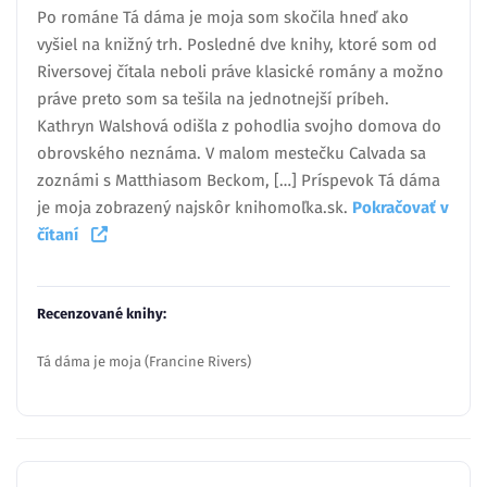
Po románe Tá dáma je moja som skočila hneď ako
vyšiel na knižný trh. Posledné dve knihy, ktoré som od
Riversovej čítala neboli práve klasické romány a možno
práve preto som sa tešila na jednotnejší príbeh.
Kathryn Walshová odišla z pohodlia svojho domova do
obrovského neznáma. V malom mestečku Calvada sa
zoznámi s Matthiasom Beckom, […] Príspevok Tá dáma
je moja zobrazený najskôr knihomoľka.sk.
Pokračovať v
čítaní
Recenzované knihy:
Tá dáma je moja (Francine Rivers)