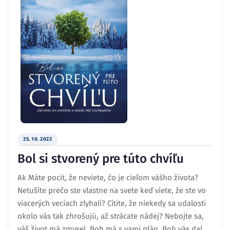
25. 10. 2022
Bol si stvorený pre túto chvíľu
Ak Máte pocit, že neviete, čo je cieľom vášho života?
Netušíte prečo ste vlastne na svete keď viete, že ste vo
viacerých veciach zlyhali? Cítite, že niekedy sa udalosti
okolo vás tak zhrošujú, až strácate nádej? Nebojte sa,
váš život má zmysel. Boh má s vami plán. Boh vás dal