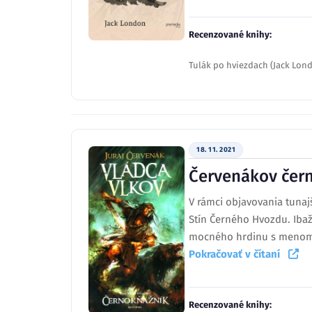
Recenzované knihy:
Tulák po hviezdach (Jack Lon
18. 11. 2021
Červenákov čern
V rámci objavovania tunaj
Stín Černého Hvozdu. Ibaž
mocného hrdinu s menom C
Pokračovať v čítaní
Recenzované knihy: