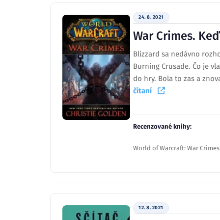
24. 8. 2021
War Crimes. Keď 
Blizzard sa nedávno rozhod
Burning Crusade. Čo je vla
do hry. Bola to zas a znov
čítaní
Recenzované knihy:
World of Warcraft: War Crimes
12. 8. 2021