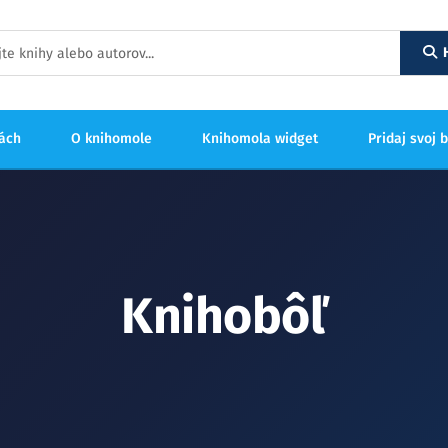
hách
O knihomole
Knihomola widget
Pridaj svoj 
Knihobôľ