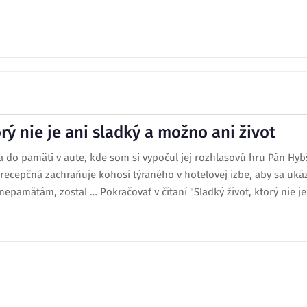
orý nie je ani sladký a možno ani život
 do pamäti v aute, kde som si vypočul jej rozhlasovú hru Pán Hybš 
ecepčná zachraňuje kohosi týraného v hotelovej izbe, aby sa ukázal
epamätám, zostal … Pokračovať v čítaní "Sladký život, ktorý nie je 