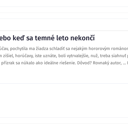
alebo keď sa temné leto nekončí
rúčav, pochytila ma žiadza schladiť sa nejakým hororovým románo
zišiel, horúčavy, iste uznáte, boli vytrvalejšie, nuž, treba siahn
přízrak sa núkalo ako ideálne riešenie. Dôvod? Rovnaký autor, … Po