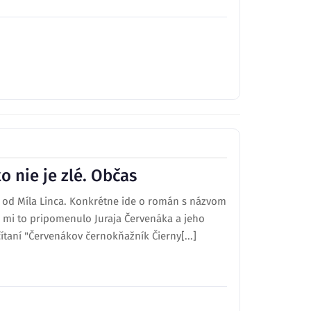
 nie je zlé. Občas
“ od Míla Linca. Konkrétne ide o román s názvom
u mi to pripomenulo Juraja Červenáka a jeho
aní "Červenákov černokňažník Čierny[...]