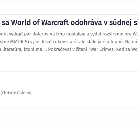
sa World of Warcraft odohráva v súdnej s
ol vydojiť pár dolárov na trhu nostalgie a vydal rozšírenie pre Wo
stne MMORPG vyše desať rokov staré, ale stále jaré a hrané. Na mň
a literatúra, ktorá ma … Pokračovať v čítaní "War Crimes. Keď sa Wo
 (Christie Golden)