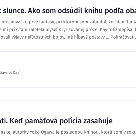
k slunce. Ako som odsúdil knihu podľa ob
 prisámvačku prvé fantasy, pri ktorom som zabudol, že čítam fantas
še mi pri čítaní zaletela myseľ k lyrizovanej próze. Kay totiž nepís
vali výjavy neľútostných bojov, iné hĺbavé postavy … Pokračovať v 
Gavriel Kay)
ti. Keď pamäťová polícia zasahuje
nskej autorky Yoko Ogawa je poslednou knihou, ktorú som v roku 2