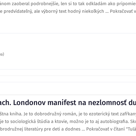
ánom zaoberal podrobnejšie, len si to tak odkladám ako pripomien
predvídateľný, ale výborný text hodný niekoľkých … Pokračovať v 
wa)
ach. Londonov manifest na nezlomnosť d
štna kniha. Je to dobrodružný román, je to ezoterický text zafŕkan
 je to sociologická štúdia a ktovie, možno je to aj autobiografia. Sk
rodružnej literatúry pre deti a dodnes … Pokračovať v čítaní "Tulá