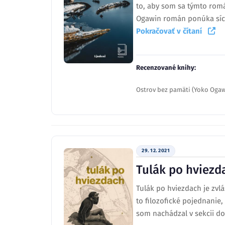
to, aby som sa týmto rom
Ogawin román ponúka síce 
Pokračovať v čítaní
Recenzované knihy:
Ostrov bez pamäti (Yoko Oga
29. 12. 2021
Tulák po hviezd
Tulák po hviezdach je zvlá
to filozofické pojednanie,
som nachádzal v sekcii dob