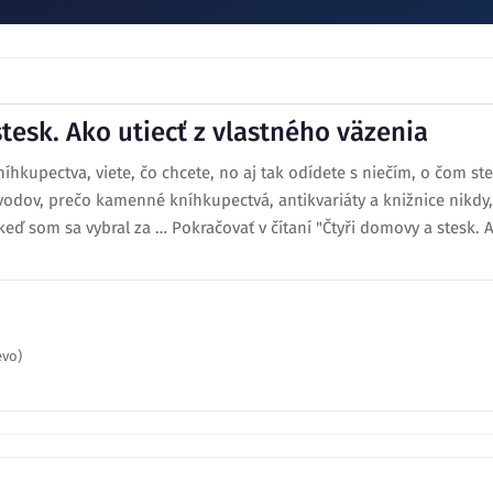
tesk. Ako utiecť z vlastného väzenia
íhkupectva, viete, čo chcete, no aj tak odídete s niečím, o čom ste
ôvodov, prečo kamenné kníhkupectvá, antikvariáty a knižnice nikdy,
keď som sa vybral za … Pokračovať v čítaní "Čtyři domovy a stesk. A
evo)