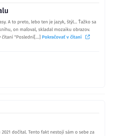
alu
y. A to preto, lebo ten je jazyk, štýl… Ťažko sa
al knihu, on maľoval, skladal mozaiku obrazov.
čítaní "Poslední[...]
Pokračovať v čítaní
021 dočítal. Tento fakt nestojí sám o sebe za