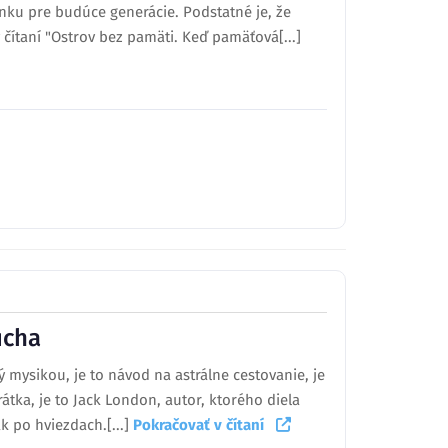
ku pre budúce generácie. Podstatné je, že
čítaní "Ostrov bez pamäti. Keď pamäťová[...]
ucha
ý mysikou, je to návod na astrálne cestovanie, je
rátka, je to Jack London, autor, ktorého diela
k po hviezdach.[...]
Pokračovať v čítaní