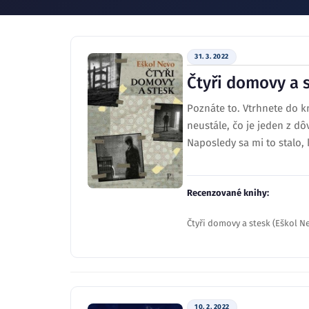
31. 3. 2022
Čtyři domovy a s
Poznáte to. Vtrhnete do kn
neustále, čo je jeden z d
Naposledy sa mi to stalo, 
Recenzované knihy:
Čtyři domovy a stesk (Eškol N
10. 2. 2022