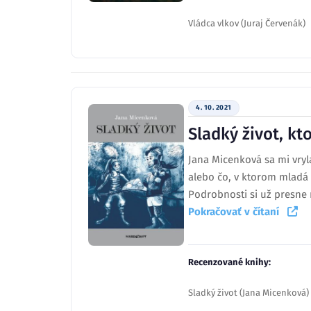
Vládca vlkov (Juraj Červenák)
4. 10. 2021
Sladký život, kt
Jana Micenková sa mi vryla
alebo čo, v ktorom mladá r
Podrobnosti si už presne n
Pokračovať v čítaní
Recenzované knihy:
Sladký život (Jana Micenková)