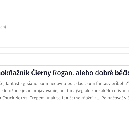
don)
okňažník Čierny Rogan, alebo dobré béčko
šej fantastiky, siahol som nedávno po „klasickom fantasy príbehu
e to už nie je ani objavovanie, ani tunajšej, ale z nejakého dôvod
huck Norris. Trepem, inak sa ten černokňažník … Pokračovať v čít