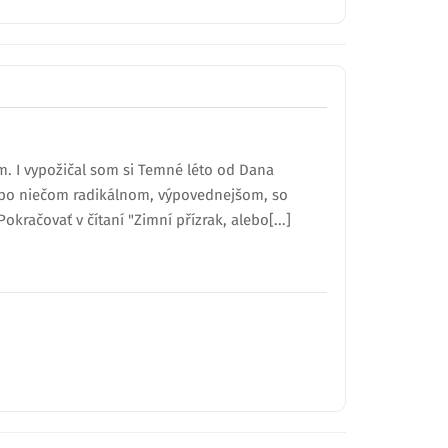
m. I vypožičal som si Temné léto od Dana
uť po niečom radikálnom, výpovednejšom, so
kračovať v čítaní "Zimní přízrak, alebo[...]