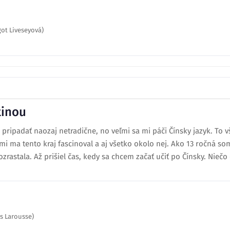
ot Liveseyová)
tinou
ripadať naozaj netradične, no veľmi sa mi páči Čínsky jazyk. To v
veľmi ma tento kraj fascinoval a aj všetko okolo nej. Ako 13 ročná 
rastala. Až prišiel čas, kedy sa chcem začať učiť po Čínsky. Niečo o
s Larousse)