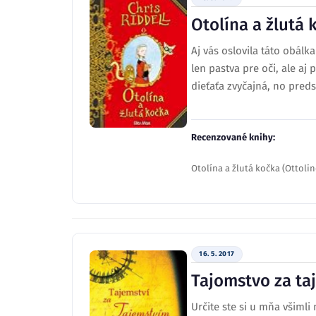
Otolína a žlutá 
Aj vás oslovila táto obálk
len pastva pre oči, ale aj
dieťaťa zvyčajná, no preds
Recenzované knihy:
Otolína a žlutá kočka (Ottoline
16. 5. 2017
Tajomstvo za t
Určite ste si u mňa všimli