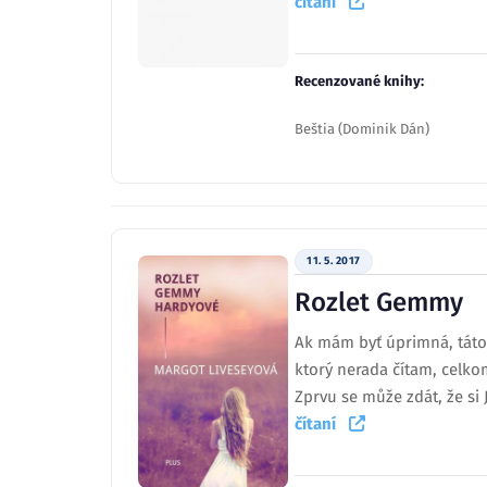
čítaní
Recenzované knihy:
Beštia (Dominik Dán)
11. 5. 2017
Rozlet Gemmy
Ak mám byť úprimná, táto 
ktorý nerada čítam, celk
Zprvu se může zdát, že si 
čítaní