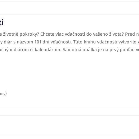
ti
še životné pokroky? Chcete viac vďačnosti do vašeho života? Pre
ný diár s názvom 101 dní vďačnosti. Túto knihu vďačnosti vytvoril
ačným diárom či kalendárom. Samotná obálka je na prvý pohľad ve
emy)