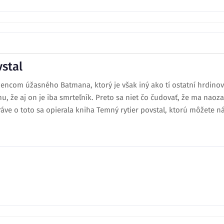
vstal
ívržencom úžasného Batmana, ktorý je však iný ako tí ostatní hrdi
mu, že aj on je iba smrteľník. Preto sa niet čo čudovať, že ma nao
ráve o toto sa opierala kniha Temný rytier povstal, ktorú môžete náj