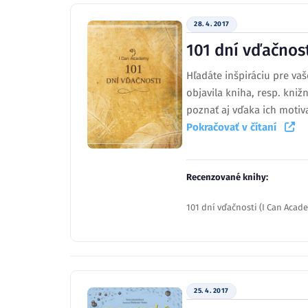
28. 4. 2017
101 dní vďačnos
Hľadáte inšpiráciu pre va
objavila kniha, resp. kniž
poznať aj vďaka ich motiv
Pokračovať v čítaní
Recenzované knihy:
101 dní vďačnosti (I Can Acad
25. 4. 2017