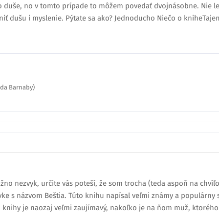
o duše, no v tomto prípade to môžem povedať dvojnásobne. Nie le
iť dušu i myslenie. Pýtate sa ako? Jednoducho Niečo o kniheTajems
nda Barnaby)
žno nezvyk, určite vás poteší, že som trocha (teda aspoň na chvíľo
vke s názvom Beštia. Túto knihu napísal veľmi známy a populárny 
 knihy je naozaj veľmi zaujímavý, nakoľko je na ňom muž, ktorého 