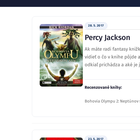
28. 5. 2017
Percy Jackson
Ak máte radi fantasy kniž
vidieť o čo v knihe pôjde 
odkiaľ prichádza a aké je 
Recenzované knihy:
Bohovia Olympu 2: Neptúnov s
23. 5. 2017