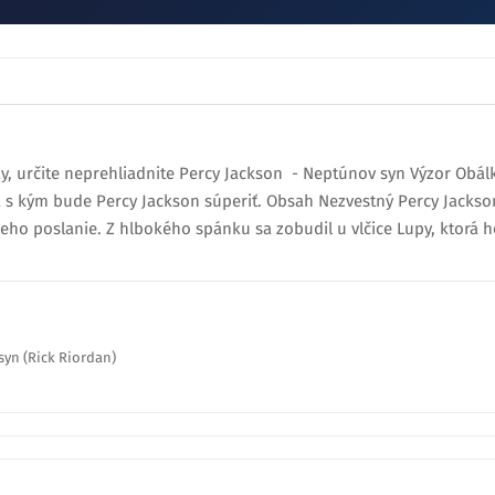
ky, určite neprehliadnite Percy Jackson - Neptúnov syn Výzor Obál
a s kým bude Percy Jackson súperiť. Obsah Nezvestný Percy Jackson s
jeho poslanie. Z hlbokého spánku sa zobudil u vlčice Lupy, ktorá h
yn (Rick Riordan)