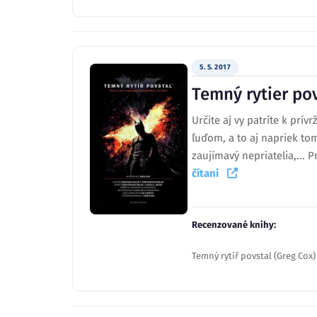
5. 5. 2017
Temný rytier po
Určite aj vy patríte k pr
ľuďom, a to aj napriek to
zaujímavý nepriatelia,... P
čítaní
Recenzované knihy:
Temný rytíř povstal (Greg Cox)