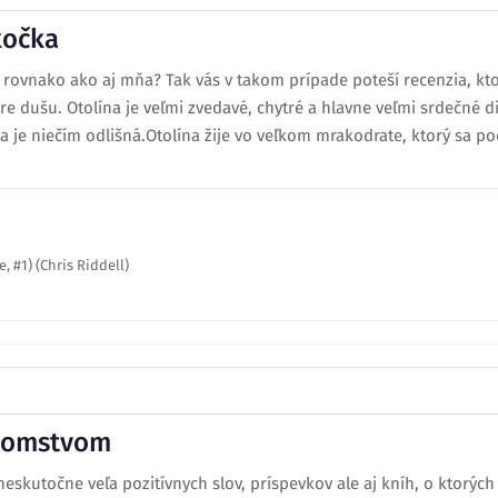
kočka
a rovnako ako aj mňa? Tak vás v takom prípade poteší recenzia, kt
 pre dušu. Otolína je veľmi zvedavé, chytré a hlavne veľmi srdečné 
a je niečím odlišná.Otolína žije vo veľkom mrakodrate, ktorý sa po
, #1) (Chris Riddell)
ajomstvom
 neskutočne veľa pozitívnych slov, príspevkov ale aj kníh, o ktorý