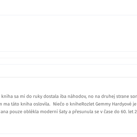
kniha sa mi do ruky dostala iba náhodov, no na druhej strane som r
om ma táto kniha oslovila. Niečo o kniheRozlet Gemmy Hardyové j
Jana pouze oblékla moderní šaty a přesunula se v čase do 60. let 20