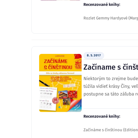
Recenzované knihy:
Rozlet Gemmy Hardyové (Marg
8. 5. 2017
Začíname s čínš
Niektorým to zrejme bude p
túžila vidieť krásy Číny, 
postupne sa táto záľuba roz
Recenzované knihy:
Začínáme s čínštinou (Edition