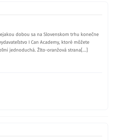
d nejakou dobou sa na Slovenskom trhu konečne
o vydavateľstvo I Can Academy, ktoré môžete
ľmi jednoduchá. Žlto-oranžová strana[...]