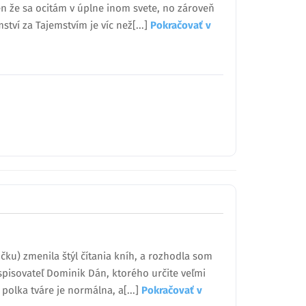
n že sa ocitám v úplne inom svete, no zároveň
tví za Tajemstvím je víc než[...]
Pokračovať v
čku) zmenila štýl čítania kníh, a rozhodla som
spisovateľ Dominik Dán, ktorého určite veľmi
polka tváre je normálna, a[...]
Pokračovať v