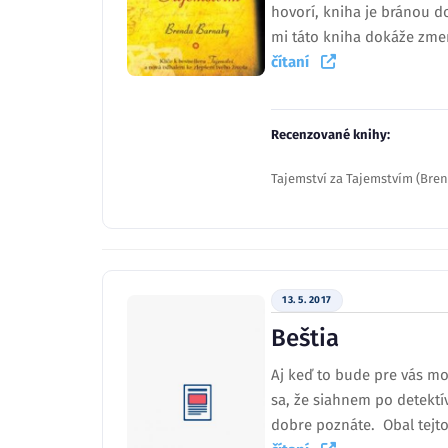
hovorí, kniha je bránou d
mi táto kniha dokáže zmen
čítaní
Recenzované knihy:
Tajemství za Tajemstvím (Bre
13. 5. 2017
Beštia
Aj keď to bude pre vás mo
sa, že siahnem po detektí
dobre poznáte. Obal tejto