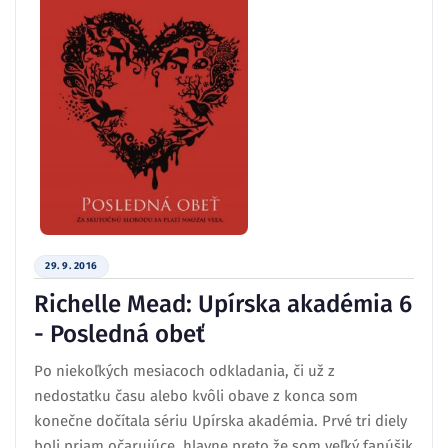
29. 9. 2016
Richelle Mead: Upírska akadémia 6
- Posledná obeť
Po niekoľkých mesiacoch odkladania, či už z
nedostatku času alebo kvôli obave z konca som
konečne dočítala sériu Upírska akadémia. Prvé tri diely
boli priam očarujúce, hlavne preto že som veľký fanúšik