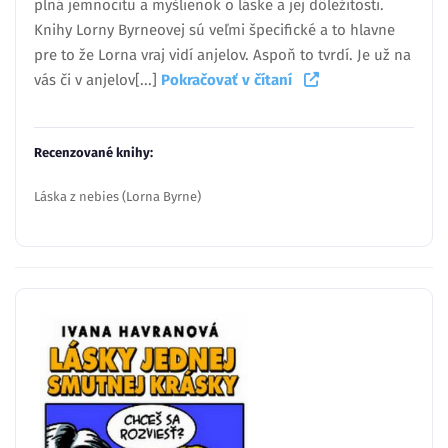
plná jemnocitu a myšlienok o láske a jej dôležitosti.
Knihy Lorny Byrneovej sú veľmi špecifické a to hlavne
pre to že Lorna vraj vidí anjelov. Aspoň to tvrdí. Je už na
vás či v anjelov[...]
Pokračovať v čítaní
Recenzované knihy:
Láska z nebies (Lorna Byrne)