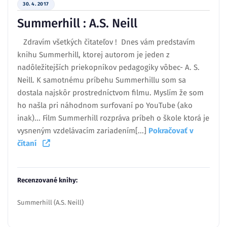
30. 4. 2017
Summerhill : A.S. Neill
Zdravím všetkých čitateľov ! Dnes vám predstavím
knihu Summerhill, ktorej autorom je jeden z
nadôležitejších priekopníkov pedagogiky vôbec- A. S.
Neill. K samotnému príbehu Summerhillu som sa
dostala najskôr prostredníctvom filmu. Myslím že som
ho našla pri náhodnom surfovaní po YouTube (ako
inak)... Film Summerhill rozpráva príbeh o škole ktorá je
vysneným vzdelávacím zariadením[...]
Pokračovať v
čítaní
Recenzované knihy:
Summerhill (A.S. Neill)