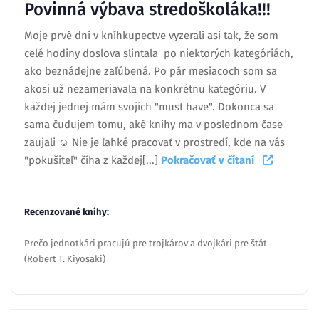
Povinná výbava stredoškoláka!!!
Moje prvé dni v kníhkupectve vyzerali asi tak, že som
celé hodiny doslova slintala po niektorých kategóriách,
ako beznádejne zaľúbená. Po pár mesiacoch som sa
akosi už nezameriavala na konkrétnu kategóriu. V
každej jednej mám svojich "must have". Dokonca sa
sama čudujem tomu, aké knihy ma v poslednom čase
zaujali ☺ Nie je ľahké pracovať v prostredí, kde na vás
"pokušiteľ" číha z každej[...]
Pokračovať v čítaní
Recenzované knihy:
Prečo jednotkári pracujú pre trojkárov a dvojkári pre štát
(Robert T. Kiyosaki)