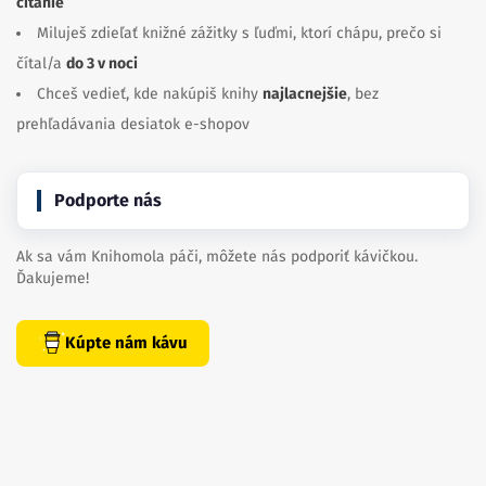
čítanie
Miluješ zdieľať knižné zážitky s ľuďmi, ktorí chápu, prečo si
čítal/a
do 3 v noci
Chceš vedieť, kde nakúpiš knihy
najlacnejšie
, bez
prehľadávania desiatok e-shopov
Podporte nás
Ak sa vám Knihomola páči, môžete nás podporiť kávičkou.
Ďakujeme!
Kúpte nám kávu