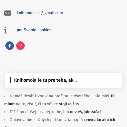
knihomola.sk@gmail.com
používanie cookies
Facebook
Instagram
Knihomola je tu pre teba, ak…
Nemáš deväť životov na prečítanie všetkého – ale máš
10
minút
na to, zistiť, či to vôbec
stojí za čas
Túžiš po ďalšej skvelej knihe, len
nevieš, kde začať
Objavovanie knižných pokladov ťa napĺňa
rovnako ako ich