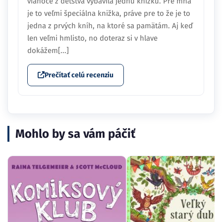
vianoce z detstva vybavila jednu knižku. Pre mňa
je to veľmi špeciálna knižka, práve pre to že je to
jedna z prvých kníh, na ktoré sa pamätám. Aj keď
len veľmi hmlisto, no doteraz si v hlave
dokážem[...]
Prečítať celú recenziu
Mohlo by sa vám páčiť