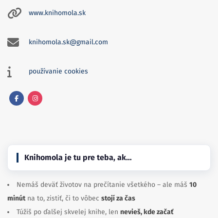
www.knihomola.sk
knihomola.sk@gmail.com
používanie cookies
Facebook
Instagram
Knihomola je tu pre teba, ak…
Nemáš deväť životov na prečítanie všetkého – ale máš
10
minút
na to, zistiť, či to vôbec
stojí za čas
Túžiš po ďalšej skvelej knihe, len
nevieš, kde začať