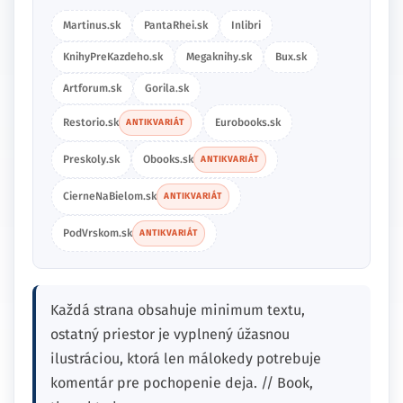
Martinus.sk
PantaRhei.sk
Inlibri
KnihyPreKazdeho.sk
Megaknihy.sk
Bux.sk
Artforum.sk
Gorila.sk
Restorio.sk
Eurobooks.sk
ANTIKVARIÁT
Preskoly.sk
Obooks.sk
ANTIKVARIÁT
CierneNaBielom.sk
ANTIKVARIÁT
PodVrskom.sk
ANTIKVARIÁT
Každá strana obsahuje minimum textu,
ostatný priestor je vyplnený úžasnou
ilustráciou, ktorá len málokedy potrebuje
komentár pre pochopenie deja. // Book,