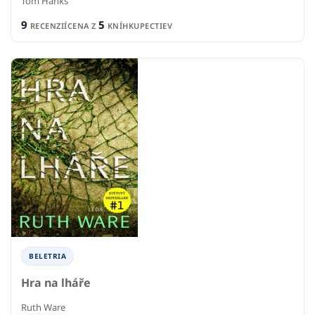
Tom Hanks
9
5
RECENZIÍ
CENA Z
KNÍHKUPECTIEV
BELETRIA
Hra na lháře
Ruth Ware