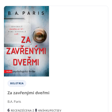
BELETRIA
Za zavřenými dveřmi
B.A. Paris
6
8
RECENZIÍ
CENA Z
KNÍHKUPECTIEV