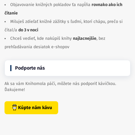
Objavovanie knižných pokladov ťa napĺňa
rovnako ako ich
čítanie
Miluješ zdieľať knižné zážitky s ľuďmi, ktorí chápu, prečo si
čítal/a
do 3 v noci
Chceš vedieť, kde nakúpiš knihy
najlacnejšie
, bez
prehľadávania desiatok e-shopov
Podporte nás
Ak sa vám Knihomola páči, môžete nás podporiť kávičkou.
Ďakujeme!
Kúpte nám kávu