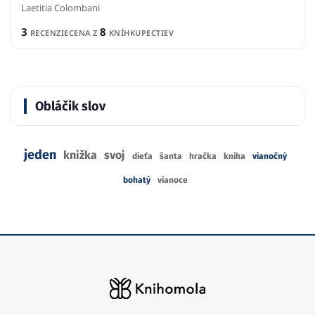
Laetitia Colombani
3
8
RECENZIE
CENA Z
KNÍHKUPECTIEV
Obláčik slov
jeden
knižka
svoj
dieťa
šanta
hračka
kniha
vianočný
bohatý
vianoce