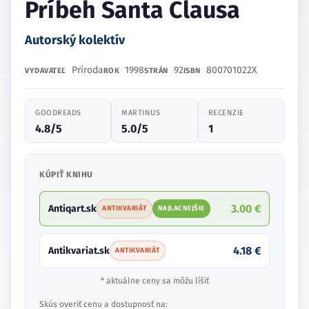
Príbeh Santa Clausa
Autorský kolektív
Príroda
1998
92
800701022X
VYDAVATEĽ
ROK
STRÁN
ISBN
GOODREADS
MARTINUS
RECENZIE
4.8/5
5.0/5
1
KÚPIŤ KNIHU
3.00 €
Antiqart.sk
ANTIKVARIÁT
NAJLACNEJŠIE
4.18 €
Antikvariat.sk
ANTIKVARIÁT
* aktuálne ceny sa môžu líšiť
Skús overiť cenu a dostupnosť na: