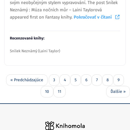
svým neobyčejným stylem vypravování. The post Snílek
Neznámý : Múza nočních můr – Laini Taylorová
appeared first on Fantasy knihy.
Pokračovať v čítaní
Recenzované knihy:
Snílek Neznámý (Laini Taylor)
« Predchádzajúce
3
4
5
6
7
8
9
10
11
Ďalšie »