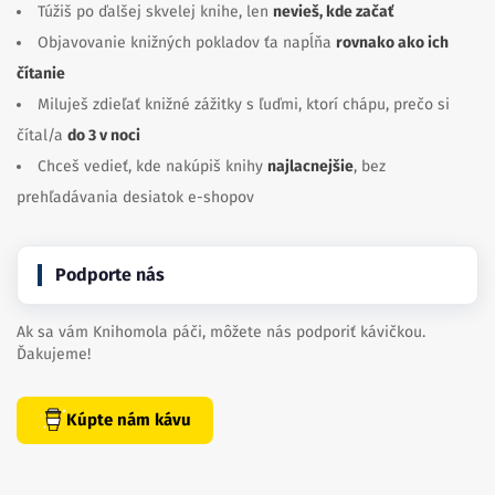
Túžiš po ďalšej skvelej knihe, len
nevieš, kde začať
Objavovanie knižných pokladov ťa napĺňa
rovnako ako ich
čítanie
Miluješ zdieľať knižné zážitky s ľuďmi, ktorí chápu, prečo si
čítal/a
do 3 v noci
Chceš vedieť, kde nakúpiš knihy
najlacnejšie
, bez
prehľadávania desiatok e-shopov
Podporte nás
Ak sa vám Knihomola páči, môžete nás podporiť kávičkou.
Ďakujeme!
Kúpte nám kávu