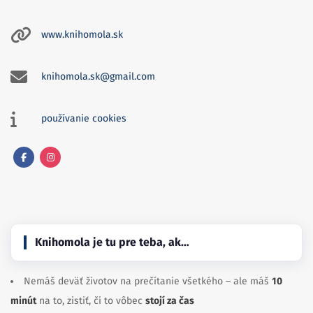
www.knihomola.sk
knihomola.sk@gmail.com
používanie cookies
Facebook
Instagram
Knihomola je tu pre teba, ak…
Nemáš deväť životov na prečítanie všetkého – ale máš
10
minút
na to, zistiť, či to vôbec
stojí za čas