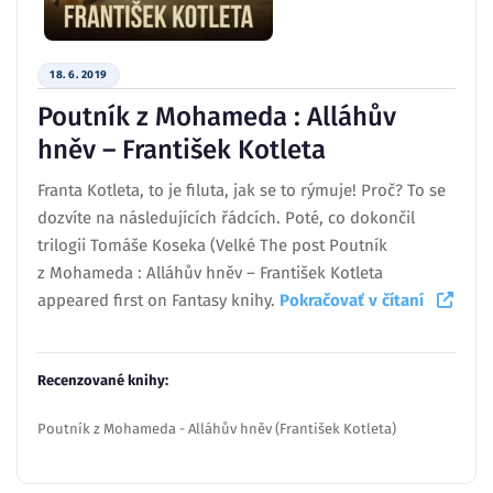
18. 6. 2019
Poutník z Mohameda : Alláhův
hněv – František Kotleta
Franta Kotleta, to je filuta, jak se to rýmuje! Proč? To se
dozvíte na následujících řádcích. Poté, co dokončil
trilogii Tomáše Koseka (Velké The post Poutník
z Mohameda : Alláhův hněv – František Kotleta
appeared first on Fantasy knihy.
Pokračovať v čítaní
Recenzované knihy:
Poutník z Mohameda - Alláhův hněv (František Kotleta)