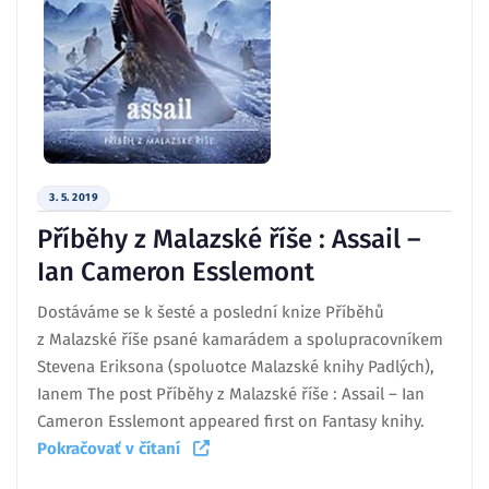
3. 5. 2019
Příběhy z Malazské říše : Assail –
Ian Cameron Esslemont
Dostáváme se k šesté a poslední knize Příběhů
z Malazské říše psané kamarádem a spolupracovníkem
Stevena Eriksona (spoluotce Malazské knihy Padlých),
Ianem The post Příběhy z Malazské říše : Assail – Ian
Cameron Esslemont appeared first on Fantasy knihy.
Pokračovať v čítaní