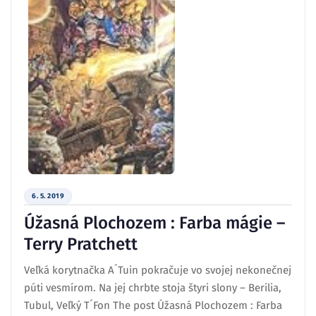
6. 5. 2019
Úžasná Plochozem : Farba mágie –
Terry Pratchett
Veľká korytnačka A´Tuin pokračuje vo svojej nekonečnej
púti vesmírom. Na jej chrbte stoja štyri slony – Berilia,
Tubul, Veľký T´Fon The post Úžasná Plochozem : Farba