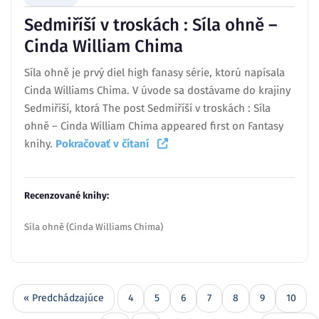
Sedmiříší v troskách : Síla ohně –
Cinda William Chima
Síla ohně je prvý diel high fanasy série, ktorú napísala
Cinda Williams Chima. V úvode sa dostávame do krajiny
Sedmiříší, ktorá The post Sedmiříší v troskách : Síla
ohně – Cinda William Chima appeared first on Fantasy
knihy.
Pokračovať v čítaní
Recenzované knihy:
Síla ohně (Cinda Williams Chima)
« Predchádzajúce
4
5
6
7
8
9
10