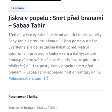
27. 5. 2019
Jiskra v popelu : Smrt před branami
– Sabaa Tahir
Třetí díl velice vydařené série od americké spisovatelky
Saby Tahir. Oproti druhému dílu jsou postavy o něco
uvěřitelnější a děj se začíná hýbat vpřed. Netrpí
syndromem prostřední knihy v sérii a dál vysvětluje
fantasy věci ve světě a šikovně si připravuje půdu pro
závěrečný díl. The post Jiskra v popelu : Smrt před
branami – Sabaa Tahir appeared first on Fantasy knihy.
Pokračovať v čítaní
Recenzované knihy:
Smrt před branami (Sabaa Tahir)