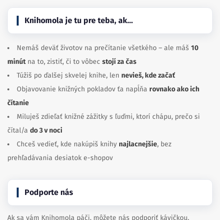
Knihomola je tu pre teba, ak…
Nemáš deväť životov na prečítanie všetkého – ale máš
10
minút
na to, zistiť, či to vôbec
stojí za čas
Túžiš po ďalšej skvelej knihe, len
nevieš, kde začať
Objavovanie knižných pokladov ťa napĺňa
rovnako ako ich
čítanie
Miluješ zdieľať knižné zážitky s ľuďmi, ktorí chápu, prečo si
čítal/a
do 3 v noci
Chceš vedieť, kde nakúpiš knihy
najlacnejšie
, bez
prehľadávania desiatok e-shopov
Podporte nás
Ak sa vám Knihomola páči, môžete nás podporiť kávičkou.