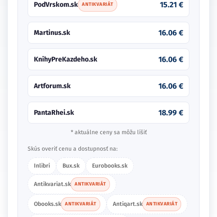
15.21 €
PodVrskom.sk
ANTIKVARIÁT
16.06 €
Martinus.sk
16.06 €
KnihyPreKazdeho.sk
16.06 €
Artforum.sk
18.99 €
PantaRhei.sk
* aktuálne ceny sa môžu líšiť
Skús overiť cenu a dostupnosť na:
Inlibri
Bux.sk
Eurobooks.sk
Antikvariat.sk
ANTIKVARIÁT
Obooks.sk
Antiqart.sk
ANTIKVARIÁT
ANTIKVARIÁT