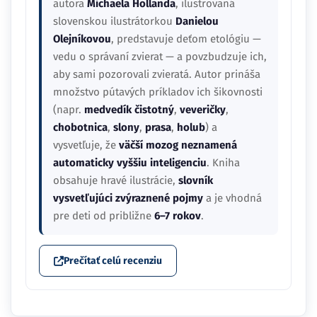
autora
Michaela Hollanda
, ilustrovaná
slovenskou ilustrátorkou
Danielou
Olejníkovou
, predstavuje deťom etológiu —
vedu o správaní zvierat — a povzbudzuje ich,
aby sami pozorovali zvieratá. Autor prináša
množstvo pútavých príkladov ich šikovnosti
(napr.
medvedík čistotný
,
veveričky
,
chobotnica
,
slony
,
prasa
,
holub
) a
vysvetľuje, že
väčší mozog neznamená
automaticky vyššiu inteligenciu
. Kniha
obsahuje hravé ilustrácie,
slovník
vysvetľujúci zvýraznené pojmy
a je vhodná
pre deti od približne
6–7 rokov
.
Prečítať celú recenziu