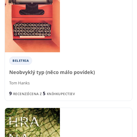
BELETRIA
Neobvyklý typ (něco málo povídek)
Tom Hanks
9
5
RECENZIÍ
CENA Z
KNÍHKUPECTIEV