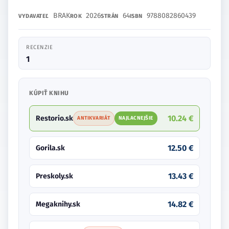
BRAK
2026
64
9788082860439
VYDAVATEĽ
ROK
STRÁN
ISBN
RECENZIE
1
KÚPIŤ KNIHU
10.24 €
Restorio.sk
ANTIKVARIÁT
NAJLACNEJŠIE
12.50 €
Gorila.sk
13.43 €
Preskoly.sk
14.82 €
Megaknihy.sk