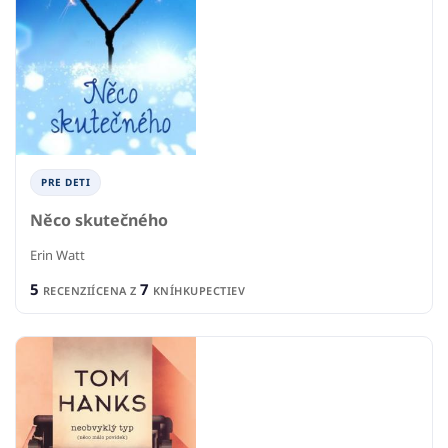
PRE DETI
Něco skutečného
Erin Watt
5
7
RECENZIÍ
CENA Z
KNÍHKUPECTIEV