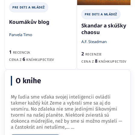
PRE DETI A MLÁDEŽ
PRE DETI A MLÁDEŽ
Koumákův blog
Skandar a skúšky
chaosu
Parvela Timo
A.F. Steadman
1
RECENCIA
2
RECENZIE
6
CENA Z
KNÍHKUPECTIEV
8
CENA Z
KNÍHKUPECTIEV
O knihe
My ľudia sme vďaka svojej inteligencii ovládli
takmer každý kút Zeme a vybrali sme sa aj do
vesmíru. No zďaleka nie sme jedinými šikovnými
tvormi na našej planéte. Niektoré zvieratá sú
dokonca múdrejšie, než by sme si možno mysleli —
a častokrát ani netušíme,…
...