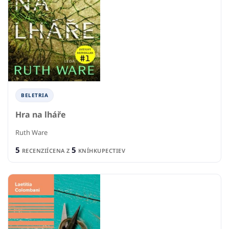
BELETRIA
Hra na lháře
Ruth Ware
5
5
RECENZIÍ
CENA Z
KNÍHKUPECTIEV