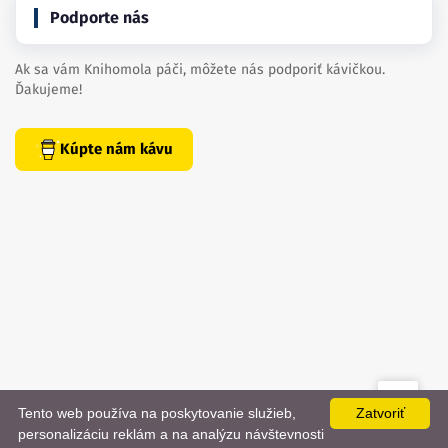
Podporte nás
Ak sa vám Knihomola páči, môžete nás podporiť kávičkou.
Ďakujeme!
Kúpte nám kávu
Tento web používa na poskytovanie služieb,
Zatvoriť
created by
danielhrenak.sk
personalizáciu reklám a na analýzu návštevnosti
Späť
📨