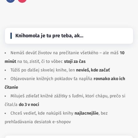
Facebook
Instagram
Knihomola je tu pre teba, ak…
Nemáš deväť životov na prečítanie všetkého – ale máš
10
minút
na to, zistiť, či to vôbec
stojí za čas
Túžiš po ďalšej skvelej knihe, len
nevieš, kde začať
Objavovanie knižných pokladov ťa napĺňa
rovnako ako ich
čítanie
Miluješ zdieľať knižné zážitky s ľuďmi, ktorí chápu, prečo si
čítal/a
do 3 v noci
Chceš vedieť, kde nakúpiš knihy
najlacnejšie
, bez
prehľadávania desiatok e-shopov