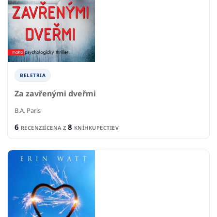
BELETRIA
Za zavřenými dveřmi
B.A. Paris
6
8
RECENZIÍ
CENA Z
KNÍHKUPECTIEV