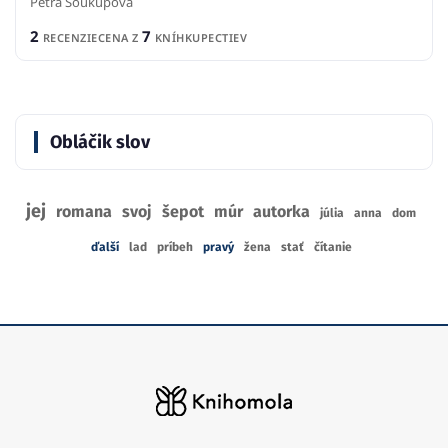
Petra Soukupová
2
7
RECENZIE
CENA Z
KNÍHKUPECTIEV
Obláčik slov
jej
romana
svoj
šepot
múr
autorka
júlia
anna
dom
ďalší
lad
príbeh
pravý
žena
stať
čítanie