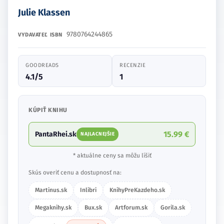
Julie Klassen
9780764244865
VYDAVATEĽ
ISBN
GOODREADS
RECENZIE
4.1/5
1
KÚPIŤ KNIHU
15.99 €
PantaRhei.sk
NAJLACNEJŠIE
* aktuálne ceny sa môžu líšiť
Skús overiť cenu a dostupnosť na:
Martinus.sk
Inlibri
KnihyPreKazdeho.sk
Megaknihy.sk
Bux.sk
Artforum.sk
Gorila.sk