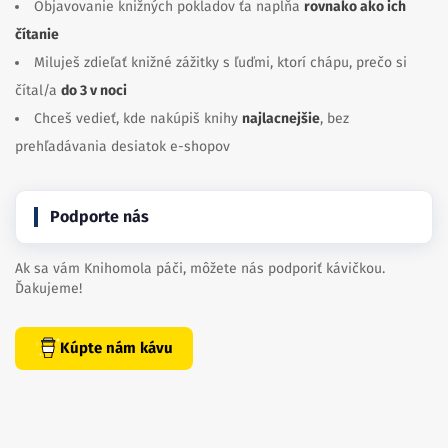
Objavovanie knižných pokladov ťa napĺňa
rovnako ako ich
čítanie
Miluješ zdieľať knižné zážitky s ľuďmi, ktorí chápu, prečo si
čítal/a
do 3 v noci
Chceš vedieť, kde nakúpiš knihy
najlacnejšie
, bez
prehľadávania desiatok e-shopov
Podporte nás
Ak sa vám Knihomola páči, môžete nás podporiť kávičkou.
Ďakujeme!
Kúpte nám kávu