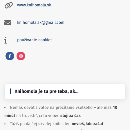
www.knihomola.sk
knihomola.sk@gmail.com
používanie cookies
Facebook
Instagram
Knihomola je tu pre teba, ak…
Nemáš deväť životov na prečítanie všetkého – ale máš
10
minút
na to, zistiť, či to vôbec
stojí za čas
Túžiš po ďalšej skvelej knihe, len
nevieš, kde začať