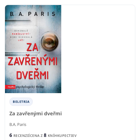
BELETRIA
Za zavřenými dveřmi
B.A. Paris
6
8
RECENZIÍ
CENA Z
KNÍHKUPECTIEV