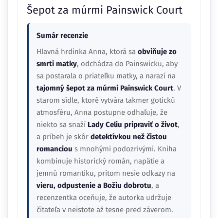
Šepot za múrmi Painswick Court
Sumár recenzie
Hlavná hrdinka Anna, ktorá sa
obviňuje zo
smrti matky
, odchádza do Painswicku, aby
sa postarala o priateľku matky, a narazí na
tajomný šepot za múrmi Painswick Court
. V
starom sídle, ktoré vytvára takmer gotickú
atmosféru, Anna postupne odhaľuje, že
niekto sa snaží
Lady Celiu pripraviť o život
,
a príbeh je skôr
detektívkou než čistou
romanciou
s mnohými podozrivými. Kniha
kombinuje historický román, napätie a
jemnú romantiku, pritom nesie odkazy na
vieru, odpustenie a Božiu dobrotu
, a
recenzentka oceňuje, že autorka udržuje
čitateľa v neistote až tesne pred záverom.