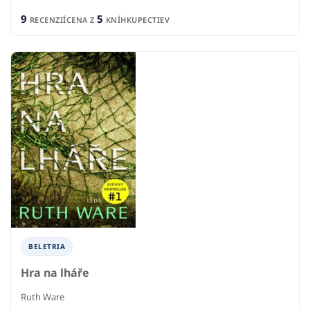
9
5
RECENZIÍ
CENA Z
KNÍHKUPECTIEV
BELETRIA
Hra na lháře
Ruth Ware