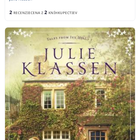
2
2
RECENZIE
CENA Z
KNÍHKUPECTIEV