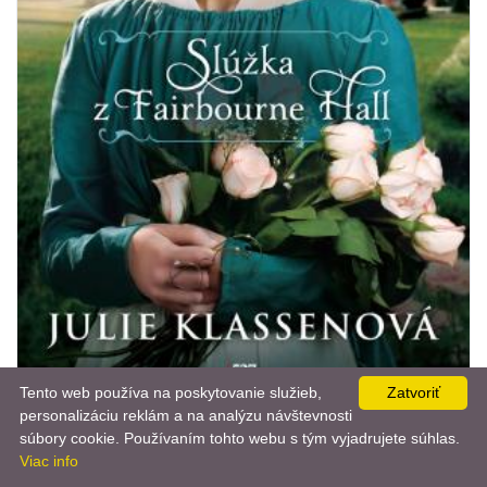
Tento web používa na poskytovanie služieb,
Zatvoriť
personalizáciu reklám a na analýzu návštevnosti
📨
súbory cookie. Používaním tohto webu s tým vyjadrujete súhlas.
Viac info
BELETRIA