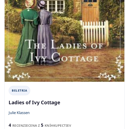
BELETRIA
Ladies of Ivy Cottage
Julie Klassen
4
5
RECENZIE
CENA Z
KNÍHKUPECTIEV