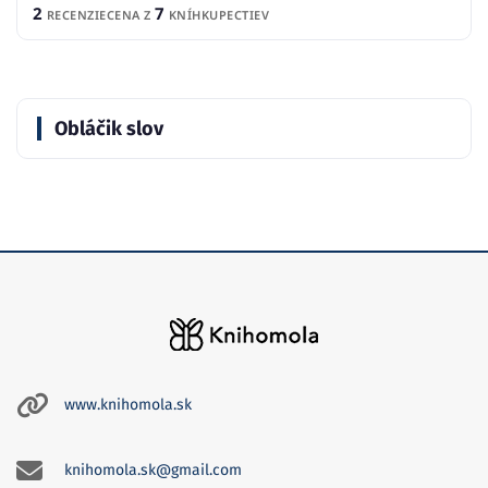
2
7
RECENZIE
CENA Z
KNÍHKUPECTIEV
Obláčik slov
www.knihomola.sk
knihomola.sk@gmail.com