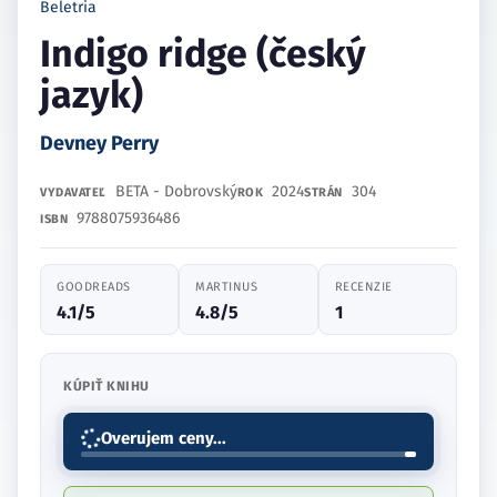
Beletria
Indigo ridge (český
jazyk)
Devney Perry
BETA - Dobrovský
2024
304
VYDAVATEĽ
ROK
STRÁN
9788075936486
ISBN
GOODREADS
MARTINUS
RECENZIE
4.1/5
4.8/5
1
KÚPIŤ KNIHU
Overujem ceny...