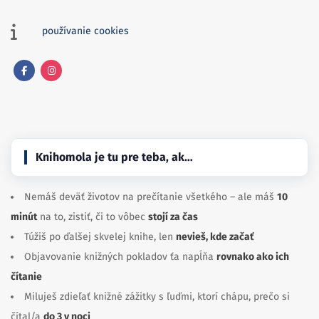
používanie cookies
Facebook
Instagram
Knihomola je tu pre teba, ak…
Nemáš deväť životov na prečítanie všetkého – ale máš
10
minút
na to, zistiť, či to vôbec
stojí za čas
Túžiš po ďalšej skvelej knihe, len
nevieš, kde začať
Objavovanie knižných pokladov ťa napĺňa
rovnako ako ich
čítanie
Miluješ zdieľať knižné zážitky s ľuďmi, ktorí chápu, prečo si
čítal/a
do 3 v noci