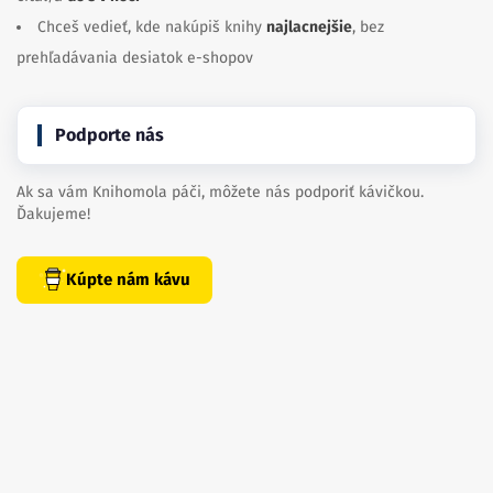
Chceš vedieť, kde nakúpiš knihy
najlacnejšie
, bez
prehľadávania desiatok e-shopov
Podporte nás
Ak sa vám Knihomola páči, môžete nás podporiť kávičkou.
Ďakujeme!
Kúpte nám kávu