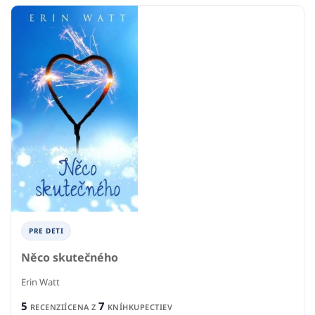
PRE DETI
Něco skutečného
Erin Watt
5
7
RECENZIÍ
CENA Z
KNÍHKUPECTIEV