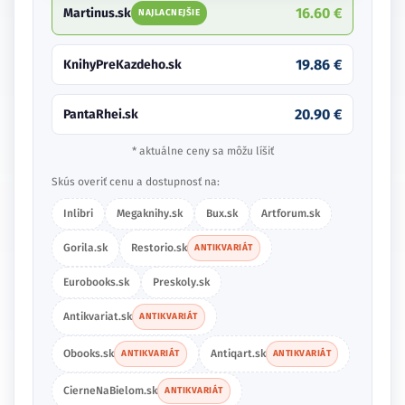
16.60 €
Martinus.sk
NAJLACNEJŠIE
19.86 €
KnihyPreKazdeho.sk
20.90 €
PantaRhei.sk
* aktuálne ceny sa môžu líšiť
Skús overiť cenu a dostupnosť na:
Inlibri
Megaknihy.sk
Bux.sk
Artforum.sk
Gorila.sk
Restorio.sk
ANTIKVARIÁT
Eurobooks.sk
Preskoly.sk
Antikvariat.sk
ANTIKVARIÁT
Obooks.sk
Antiqart.sk
ANTIKVARIÁT
ANTIKVARIÁT
CierneNaBielom.sk
ANTIKVARIÁT