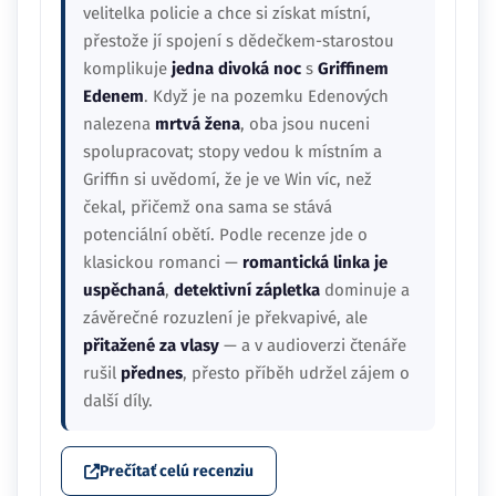
velitelka policie a chce si získat místní,
přestože jí spojení s dědečkem-starostou
komplikuje
jedna divoká noc
s
Griffinem
Edenem
. Když je na pozemku Edenových
nalezena
mrtvá žena
, oba jsou nuceni
spolupracovat; stopy vedou k místním a
Griffin si uvědomí, že je ve Win víc, než
čekal, přičemž ona sama se stává
potenciální obětí. Podle recenze jde o
klasickou romanci —
romantická linka je
uspěchaná
,
detektivní zápletka
dominuje a
závěrečné rozuzlení je překvapivé, ale
přitažené za vlasy
— a v audioverzi čtenáře
rušil
přednes
, přesto příběh udržel zájem o
další díly.
Prečítať celú recenziu