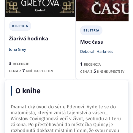
BELETRIA
BELETRIA
Žiarivá hodinka
Moc času
Iona Grey
Deborah Harkness
3
1
RECENZIE
RECENCIA
7
5
CENA Z
KNÍHKUPECTIEV
CENA Z
KNÍHKUPECTIEV
O knihe
Dramatický úvod do série Edenovi. Vydejte se do
maloměsta, kterým zmítá tajemství a vášeň...
Winslow Covingtonová věří v život, svobodu a literu
zákona. Po přestěhování do městečka Quincy je
rozhodnutá dokázat místním lidem, že svou novou